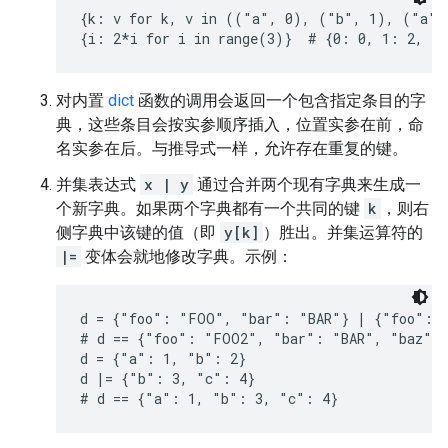
{k: v for k, v in (("a", 0), ("b", 1), ("a",
对内置
dict
函数的调用会返回一个包含指定条目的字
典，这些条目会按实参顺序插入，位置实参在前，命
名实参在后。与推导式一样，允许存在重复的键。
并集表达式
x | y
通过合并两个现有字典来生成一
个新字典。如果两个字典都有一个共同的键
k
，则右
侧字典中该键的值（即
y[k]
）胜出。并集运算符的
|=
变体会就地修改字典。示例：
d = {"foo": "FOO", "bar": "BAR"} | {"foo": "
# d == {"foo": "FOO2", "bar": "BAR", "baz": 
d = {"a": 1, "b": 2}

d |= {"b": 3, "c": 4}

# d == {"a": 1, "b": 3, "c": 4}