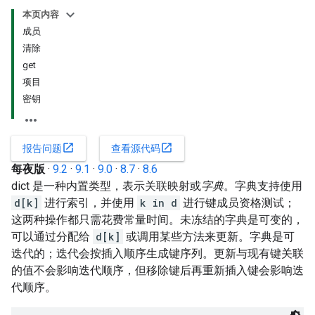
本页内容
成员
清除
get
项目
密钥
open_in_new
open_in_new
报告问题
查看源代码
每夜版
·
9.2
·
9.1
·
9.0
·
8.7
·
8.6
dict 是一种内置类型，表示关联映射或
字典
。字典支持使用
d[k]
进行索引，并使用
k in d
进行键成员资格测试；
这两种操作都只需花费常量时间。未冻结的字典是可变的，
可以通过分配给
d[k]
或调用某些方法来更新。字典是可
迭代的；迭代会按插入顺序生成键序列。更新与现有键关联
的值不会影响迭代顺序，但移除键后再重新插入键会影响迭
代顺序。