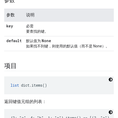
参数
参数
说明
key
必需
要查找的键。
default
None
默认值为
如果找不到键，则使用的默认值（而不是 None）。
项目
list
 dict.items()
返回键值元组的列表：
{2: "a", 4: "b", 1: "c"}.items() == [(2, "a"), (