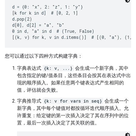
d = {0: "x", 2: "z", 1: "y"}

[k for k in d]  # [0, 2, 1]

d.pop(2)

d[0], d[2] = "a", "b"

0 in d, "a" in d  # (True, False)

您可以通过以下四种方式构建字典：
字典表达式
{k: v, ...}
会生成一个新字典，其中
包含指定的键/值条目，这些条目会按其在表达式中出
现的顺序插入。如果任意两个键表达式产生相同的
值，评估就会失败。
字典推导式
{k: v for vars in seq}
会生成一个
新字典，其中每个键值对都按循环迭代顺序插入。允
许重复：给定键的第一次插入决定了其在序列中的位
置，最后一次插入决定了其关联的值。