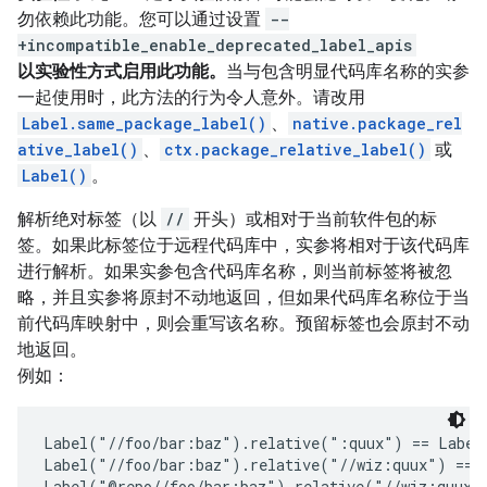
勿依赖此功能。您可以通过设置
--
+incompatible_enable_deprecated_label_apis
以实验性方式启用此功能。
当与包含明显代码库名称的实参
一起使用时，此方法的行为令人意外。请改用
Label.same_package_label()
、
native.package_rel
ative_label()
、
ctx.package_relative_label()
或
Label()
。
解析绝对标签（以
//
开头）或相对于当前软件包的标
签。如果此标签位于远程代码库中，实参将相对于该代码库
进行解析。如果实参包含代码库名称，则当前标签将被忽
略，并且实参将原封不动地返回，但如果代码库名称位于当
前代码库映射中，则会重写该名称。预留标签也会原封不动
地返回。
例如：
Label("//foo/bar:baz").relative(":quux") == Label(
Label("//foo/bar:baz").relative("//wiz:quux") == L
Label("@repo//foo/bar:baz").relative("//wiz:quux")