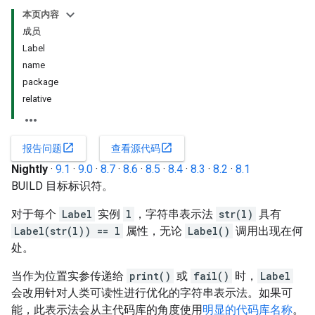
本页内容
成员
Label
name
package
relative
open_in_new
open_in_new
报告问题
查看源代码
Nightly
·
9.1
·
9.0
·
8.7
·
8.6
·
8.5
·
8.4
·
8.3
·
8.2
·
8.1
BUILD 目标标识符。
对于每个
Label
实例
l
，字符串表示法
str(l)
具有
Label(str(l)) == l
属性，无论
Label()
调用出现在何
处。
当作为位置实参传递给
print()
或
fail()
时，
Label
会改用针对人类可读性进行优化的字符串表示法。如果可
能，此表示法会从主代码库的角度使用
明显的代码库名称
。