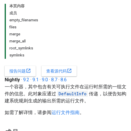
本页内容
成员
empty_filenames
files
merge
merge_all
root_symlinks
symlinks
open_in_new
open_in_new
报告问题
查看源代码
Nightly
·
9.2
·
9.1
·
9.0
·
8.7
·
8.6
一个容器，其中包含有关可执行文件在运行时所需的一组文
件的信息。此对象应通过
DefaultInfo
传递，以便告知构
建系统规则生成的输出所需的运行文件。
如需了解详情，请参阅
运行文件指南
。