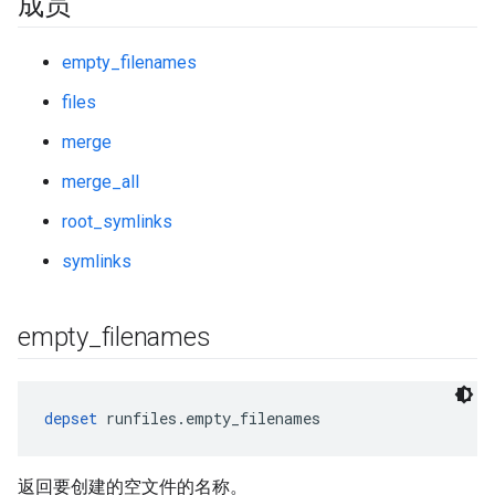
成员
empty_filenames
files
merge
merge_all
root_symlinks
symlinks
empty
_
filenames
depset
 runfiles.empty_filenames
返回要创建的空文件的名称。