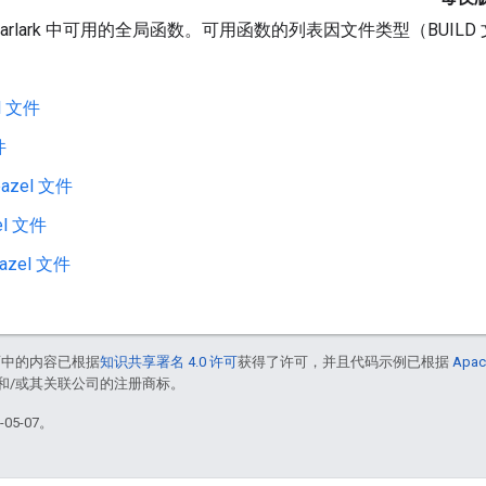
arlark 中可用的全局函数。可用函数的列表因文件类型（BUILD 
l 文件
件
bazel 文件
el 文件
azel 文件
面中的内容已根据
知识共享署名 4.0 许可
获得了许可，并且代码示例已根据
Apac
acle 和/或其关联公司的注册商标。
05-07。