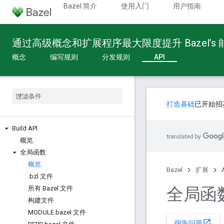
Bazel 简介
使用入门
用户指南
通过高级概念和扩展程序最大限度提升 Bazel’s
概念
编写规则
分发规则
API
打造基础
已开始招
Build API
概览
全局函数
概览
Bazel
扩展
.
bzl 文件
全局函
所有 Bazel 文件
构建文件
MODULE
.
bazel 文件
open_in_new
报告问题