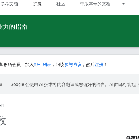
参考文档
扩展
社区
带版本号的文档
 能力的指南
募创始会员！加入
邮件列表
，阅读
参与协议
，然后
注册
！
Google 会使用 AI 技术将内容翻译成您偏好的语言。AI 翻译可能
API
数
每夜