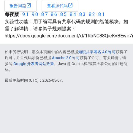
open_in_new
open_in_new
报告问题
查看源代码
每夜版
·
9.1
·
9.0
·
8.7
·
8.6
·
8.5
·
8.4
·
8.3
·
8.2
·
8.1
实验性功能：用于编写具有共享代码的规则的智能模块。如
需了解详情，请参阅子规则提案：
https://docs.google.com/document/d/1RbNC88QieKvBEw
如未另行说明，那么本页面中的内容已根据
知识共享署名 4.0 许可
获得了
许可，并且代码示例已根据
Apache 2.0 许可
获得了许可。有关详情，请
参阅
Google 开发者网站政策
。Java 是 Oracle 和/或其关联公司的注册商
标。
最后更新时间 (UTC)：2026-05-07。