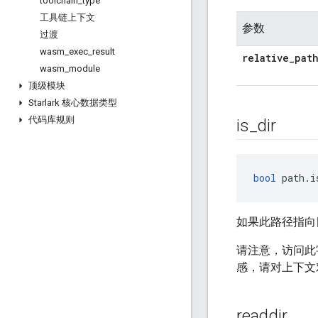
toolchain
_
type
工具链上下文
参数
过渡
wasm
_
exec
_
result
relative
_
pat
wasm
_
module
顶级模块
Starlark 核心数据类型
代码库规则
is
_
dir
bool
 path.i
如果此路径指向目
请注意，访问此
感，请对上下文
readdir