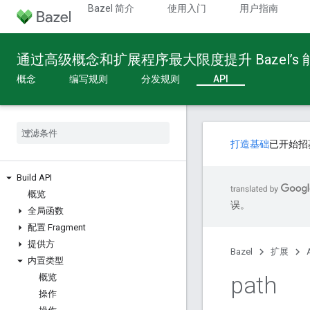
Bazel 简介
使用入门
用户指南
通过高级概念和扩展程序最大限度提升 Bazel’s
概念
编写规则
分发规则
API
打造基础
已开始招
Build API
概览
误。
全局函数
配置 Fragment
提供方
Bazel
扩展
内置类型
path
概览
操作