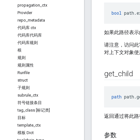
propagation
_
ctx
bool
 path.e
Provider
repo
_
metadata
代码库 ctx
如果此路径表示的
代码库代码库
代码库规则
请注意，访问此
根
对上下文对象
规则
规则属性
get
_
child
Runfile
struct
子规则
subrule
_
ctx
path
 path.g
符号链接条目
tag
_
class [标记类]
返回通过将此路
目标
template
_
ctx
模板 Dict
参数