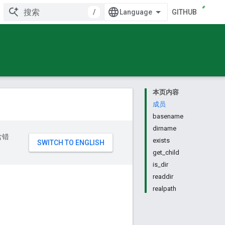
/
GITHUB
本页内容
成员
basename
dirname
含错
exists
get_child
is_dir
readdir
realpath