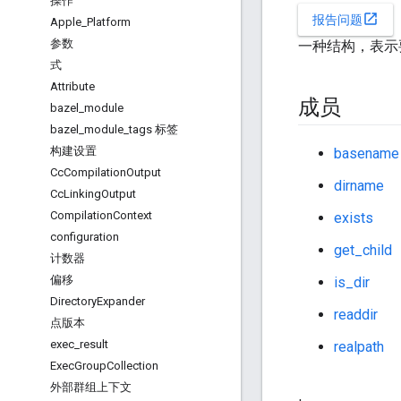
操作
open_in_new
报告问题
Apple
_
Platform
参数
一种结构，表示
式
Attribute
成员
bazel
_
module
bazel
_
module
_
tags 标签
构建设置
basename
Cc
Compilation
Output
dirname
Cc
Linking
Output
Compilation
Context
exists
configuration
get_child
计数器
偏移
is_dir
Directory
Expander
readdir
点版本
exec
_
result
realpath
Exec
Group
Collection
外部群组上下文