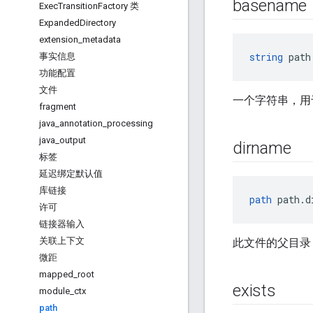
basename
Exec
Transition
Factory 类
Expanded
Directory
extension
_
metadata
string
 path
事实信息
功能配置
文件
一个字符串，用
fragment
java
_
annotation
_
processing
java
_
output
dirname
标签
延迟绑定默认值
库链接
path
 path.d
许可
链接器输入
关联上下文
此文件的父目录
微距
mapped
_
root
exists
module
_
ctx
path