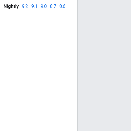
Nightly
·
9.2
·
9.1
·
9.0
·
8.7
·
8.6