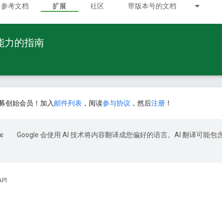
参考文档
扩展
社区
带版本号的文档
 能力的指南
募创始会员！加入
邮件列表
，阅读
参与协议
，然后
注册
！
Google 会使用 AI 技术将内容翻译成您偏好的语言。AI 翻译可能包
API