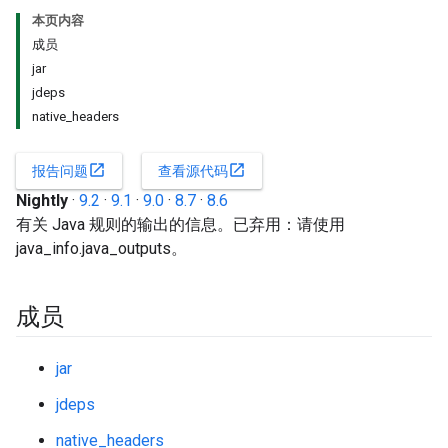
本页内容
成员
jar
jdeps
native_headers
open_in_new
open_in_new
报告问题
查看源代码
Nightly
·
9.2
·
9.1
·
9.0
·
8.7
·
8.6
有关 Java 规则的输出的信息。已弃用：请使用
java_info.java_outputs。
成员
jar
jdeps
native_headers