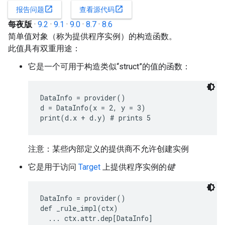
open_in_new
open_in_new
报告问题
查看源代码
每夜版
·
9.2
·
9.1
·
9.0
·
8.7
·
8.6
简单值对象（称为提供程序实例）的构造函数。
此值具有双重用途：
它是一个可用于构造类似“struct”的值的函数：
DataInfo = provider()

d = DataInfo(x = 2, y = 3)

print(d.x + d.y) # prints 5
注意：某些内部定义的提供商不允许创建实例
它是用于访问
Target
上提供程序实例的
键
DataInfo = provider()

def _rule_impl(ctx)

  ... ctx.attr.dep[DataInfo]