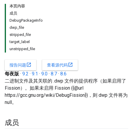
本页内容
成员
DebugPackageInfo
dwp_file
stripped_file
target_label
unstripped_file
open_in_new
open_in_new
报告问题
查看源代码
每夜版
·
9.2
·
9.1
·
9.0
·
8.7
·
8.6
二进制文件及其关联的 .dwp 文件的提供程序（如果启用了
Fission）。如果未启用 Fission ({@url
https://gcc.gnu.org/wiki/DebugFission})，则 dwp 文件将为
null。
成员