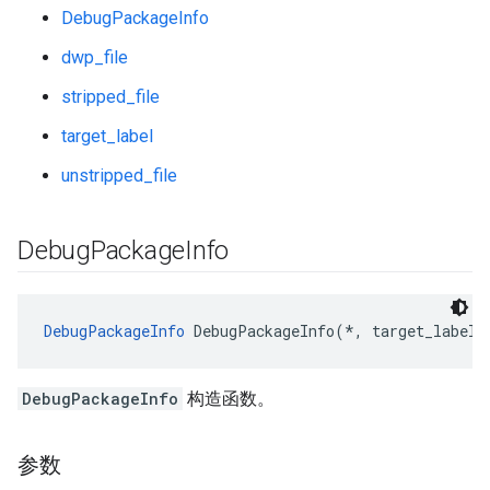
DebugPackageInfo
dwp_file
stripped_file
target_label
unstripped_file
Debug
Package
Info
DebugPackageInfo
 DebugPackageInfo(*, target_label,
DebugPackageInfo
构造函数。
参数