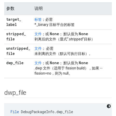
参数
说明
target
_
标签
；必需
label
*_binary 目标平台的标签
stripped
_
None
None
文件
；或
； 默认值为
file
剥离后的文件（显式“.stripped”目标）
unstripped
_
文件
； 必需
file
未剥离的文件（默认可执行目标）。
dwp
_
file
None
None
文件
；或
； 默认值为
.dwp 文件（适用于 fission build），如果 --
fission=no，则为 null。
dwp
_
file
File
 DebugPackageInfo.dwp_file