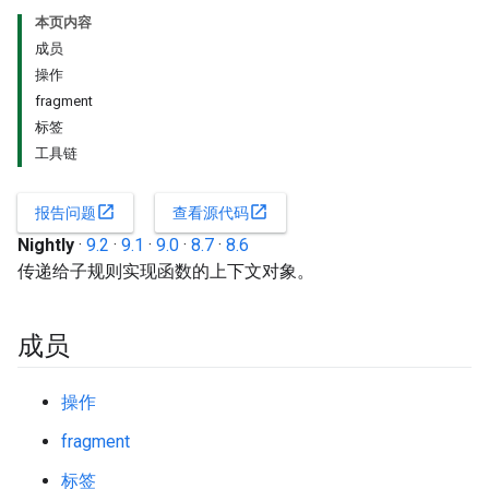
本页内容
成员
操作
fragment
标签
工具链
open_in_new
open_in_new
报告问题
查看源代码
Nightly
·
9.2
·
9.1
·
9.0
·
8.7
·
8.6
传递给子规则实现函数的上下文对象。
成员
操作
fragment
标签