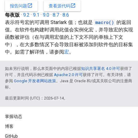
open_in_new
open_in_new
报告问题
查看源代码
每夜版
·
9.2
·
9.1
·
9.0
·
8.7
·
8.6
表示符号宏的可调用 Starlark 值；也就是
macro()
的返回
值。在软件包构建时调用此值会实例化宏，并导致宏的实现
函数被评估（在与调用宏值的上下文不同的单独上下文
中），在大多数情况下会导致目标被添加到软件包的目标集
中。如需了解详情，请参阅
宏
。
如未另行说明，那么本页面中的内容已根据
知识共享署名 4.0 许可
获得了
许可，并且代码示例已根据
Apache 2.0 许可
获得了许可。有关详情，请
参阅
Google 开发者网站政策
。Java 是 Oracle 和/或其关联公司的注册商
标。
最后更新时间 (UTC)：2026-07-14。
掌握动态
博客
GitHub