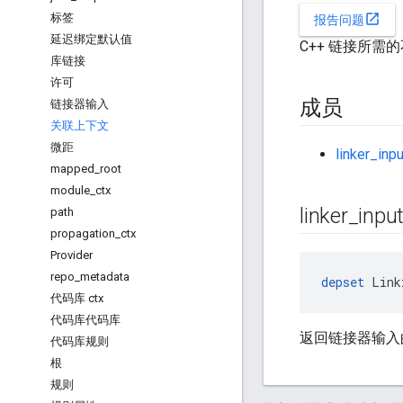
标签
open_in_new
报告问题
延迟绑定默认值
C++ 链接所
库链接
许可
成员
链接器输入
关联上下文
微距
linker_inp
mapped
_
root
module
_
ctx
linker
_
inpu
path
propagation
_
ctx
Provider
repo
_
metadata
depset
 Link
代码库 ctx
代码库代码库
返回链接器输入的 
代码库规则
根
规则