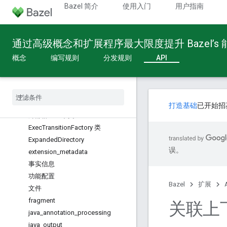
CcLinkingOutput
Bazel 简介
使用入门
用户指南
CompilationContext
configuration
通过高级概念和扩展程序最大限度提升 Bazel’s
计数器
偏移
概念
编写规则
分发规则
API
DirectoryExpander
点版本
exec
_
result
Exec
Group
Collection
打造基础
已开始招
外部群组上下文
Exec
Transition
Factory 类
Expanded
Directory
误。
extension
_
metadata
事实信息
功能配置
Bazel
扩展
文件
fragment
关联上
java
_
annotation
_
processing
java
_
output