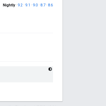
Nightly
·
9.2
·
9.1
·
9.0
·
8.7
·
8.6