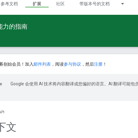
参考文档
扩展
社区
带版本号的文档
 能力的指南
募创始会员！加入
邮件列表
，阅读
参与协议
，然后
注册
！
Google 会使用 AI 技术将内容翻译成您偏好的语言。AI 翻译可能包
API
下文