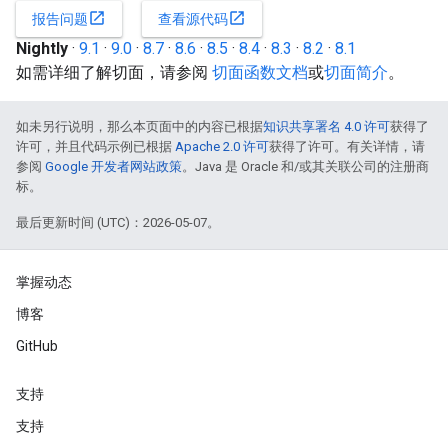
open_in_new
open_in_new
报告问题
查看源代码
Nightly
·
9.1
·
9.0
·
8.7
·
8.6
·
8.5
·
8.4
·
8.3
·
8.2
·
8.1
如需详细了解切面，请参阅
切面函数文档
或
切面简介
。
如未另行说明，那么本页面中的内容已根据
知识共享署名 4.0 许可
获得了
许可，并且代码示例已根据
Apache 2.0 许可
获得了许可。有关详情，请
参阅
Google 开发者网站政策
。Java 是 Oracle 和/或其关联公司的注册商
标。
最后更新时间 (UTC)：2026-05-07。
掌握动态
博客
GitHub
支持
支持