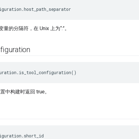
iguration.host_path_separator
变量的分隔符，在 Unix 上为“:”。
figuration
uration.is_tool_configuration()
 配置中构建时返回 true。
iguration.short_id