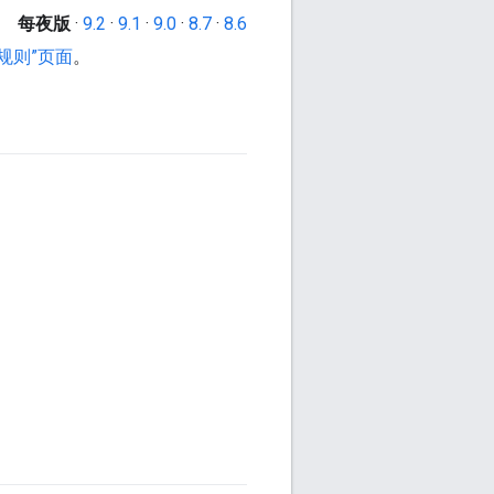
每夜版
·
9.2
·
9.1
·
9.0
·
8.7
·
8.6
“规则”页面
。