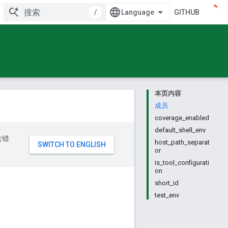
/
GITHUB
本页内容
成员
coverage_enabled
default_shell_env
含错
host_path_separat
or
is_tool_configurati
on
short_id
test_env