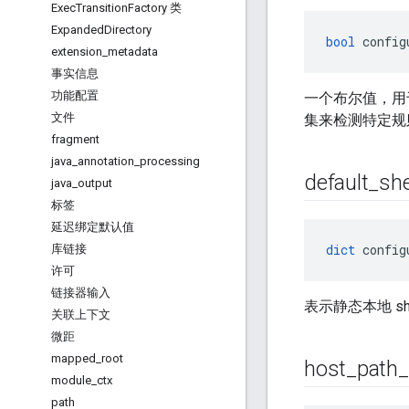
Exec
Transition
Factory 类
Expanded
Directory
bool
 config
extension
_
metadata
事实信息
功能配置
一个布尔值，用
文件
集来检测特定规
fragment
java
_
annotation
_
processing
default
_
she
java
_
output
标签
延迟绑定默认值
dict
 config
库链接
许可
链接器输入
表示静态本地 s
关联上下文
微距
mapped
_
root
host
_
path
_
module
_
ctx
path