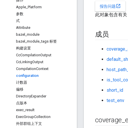
操作
open_in_new
报告问题
Apple
_
Platform
参数
此对象包含有关 
式
Attribute
成员
bazel
_
module
bazel
_
module
_
tags 标签
构建设置
coverage_
Cc
Compilation
Output
default_sh
Cc
Linking
Output
Compilation
Context
host_path
configuration
is_tool_co
计数器
偏移
short_id
Directory
Expander
test_env
点版本
exec
_
result
Exec
Group
Collection
coverage
_
外部群组上下文