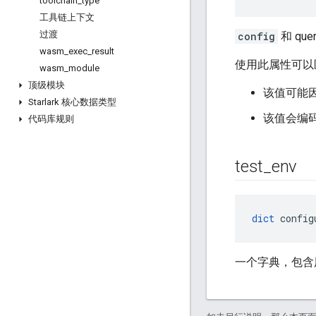
toolchain
_
type
工具链上下文
过渡
config
和 q
wasm
_
exec
_
result
使用此属性可以
wasm
_
module
顶级模块
该值可能因
Starlark 核心数据类型
该值会编
代码库规则
test
_
env
dict
 config
一个字典，包含