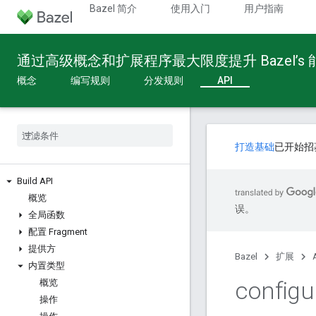
Bazel 简介
使用入门
用户指南
通过高级概念和扩展程序最大限度提升 Bazel’s
概念
编写规则
分发规则
API
打造基础
已开始招
Build API
概览
误。
全局函数
配置 Fragment
提供方
Bazel
扩展
内置类型
configu
概览
操作