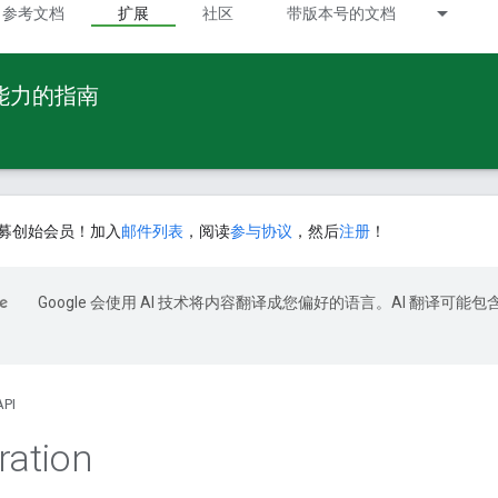
参考文档
扩展
社区
带版本号的文档
 能力的指南
募创始会员！加入
邮件列表
，阅读
参与协议
，然后
注册
！
Google 会使用 AI 技术将内容翻译成您偏好的语言。AI 翻译可能包
API
ration