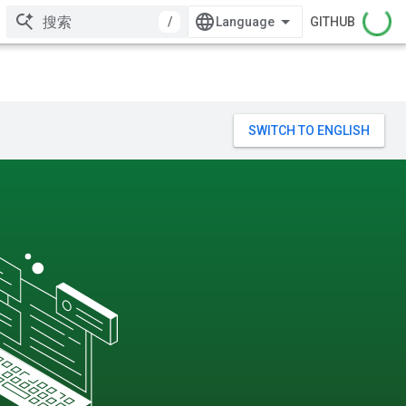
/
GITHUB