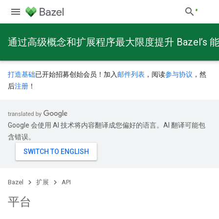
通过高级概念和扩展程序最大限度提升 Bazel’s 
打造基础
已开始招募创始会员！加入
邮件列表
，阅读
参与协议
，然
后
注册
！
Google 会使用 AI 技术将内容翻译成您偏好的语言。AI 翻译可能包
含错误。
Bazel
扩展
API
平台