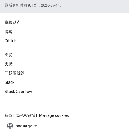
最后更新时间 (UTC)：2026-07-14。
掌握动态
博客
GitHub
支持
支持
问题跟踪器
Slack
Stack Overflow
条款
隐私权政策
Manage cookies