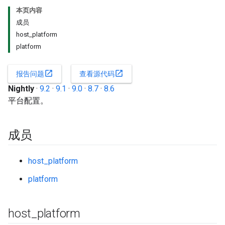
本页内容
成员
host_platform
platform
open_in_new
open_in_new
报告问题
查看源代码
Nightly
·
9.2
·
9.1
·
9.0
·
8.7
·
8.6
平台配置。
成员
host_platform
platform
host
_
platform