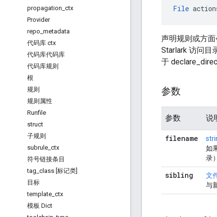
File
 action
propagation
_
ctx
Provider
repo
_
metadata
声明规则或方面
代码库 ctx
Starlark 
代码库代码库
于 declare_d
代码库规则
根
参数
规则
规则属性
Runfile
参数
说
struct
子规则
filename
str
subrule
_
ctx
如
录
符号链接条目
tag
_
class [标记类]
sibling
文
目标
与
template
_
ctx
模板 Dict