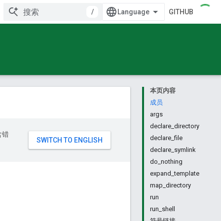
/
GITHUB
本页内容
成员
args
declare_directory
含错
declare_file
declare_symlink
do_nothing
expand_template
map_directory
run
run_shell
符号链接