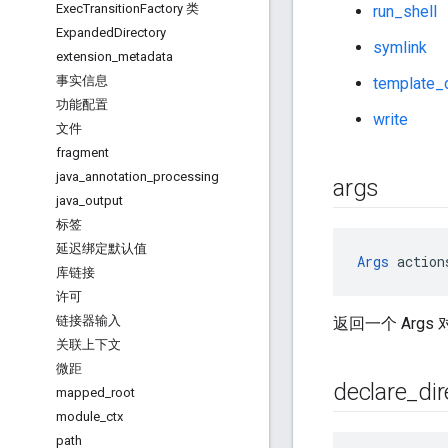
Exec
Transition
Factory 类
run_shell
Expanded
Directory
symlink
extension
_
metadata
事实信息
template_d
功能配置
write
文件
fragment
java
_
annotation
_
processing
args
java
_
output
标签
延迟绑定默认值
Args
 action
库链接
许可
链接器输入
返回一个 Arg
关联上下文
微距
declare
_
dir
mapped
_
root
module
_
ctx
path