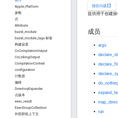
操作
open_in_new
报告问题
Apple
_
Platform
参数
提供用于创建操
式
Attribute
成员
bazel
_
module
bazel
_
module
_
tags 标签
构建设置
args
Cc
Compilation
Output
declare_di
Cc
Linking
Output
Compilation
Context
declare_fi
configuration
declare_s
计数器
偏移
do_nothin
Directory
Expander
expand_te
点版本
exec
_
result
map_direc
Exec
Group
Collection
run
外部群组上下文