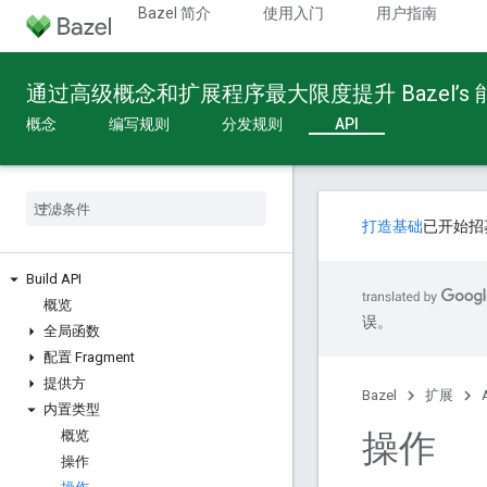
Bazel 简介
使用入门
用户指南
通过高级概念和扩展程序最大限度提升 Bazel’s
概念
编写规则
分发规则
API
打造基础
已开始招
Build API
概览
误。
全局函数
配置 Fragment
提供方
Bazel
扩展
内置类型
操作
概览
操作