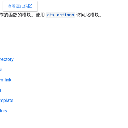
open_in_new
查看源代码
作的函数的模块。使用
ctx.actions
访问此模块。
rectory
le
ymlink
g
mplate
tory