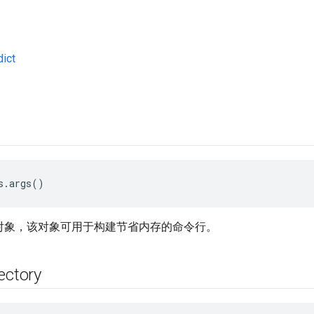
ict
s.args()
s 对象，该对象可用于构建节省内存的命令行。
ectory