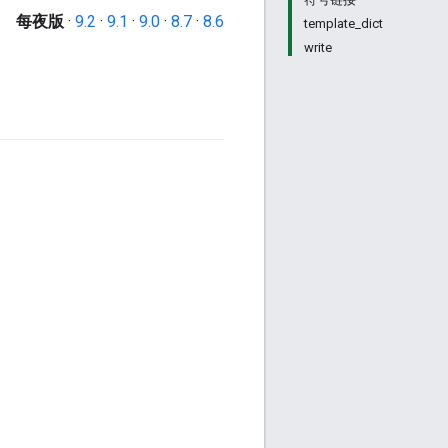
每夜版
·
9.2
·
9.1
·
9.0
·
8.7
·
8.6
template_dict
write