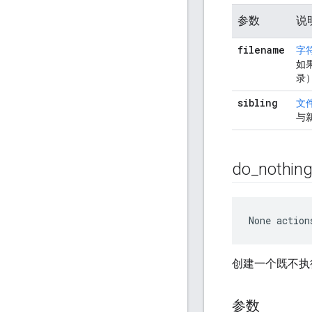
参数
说
filename
字
如
录
sibling
文
与
do
_
nothin
None
 action
创建一个既不执
参数