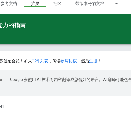
参考文档
扩展
社区
带版本号的文档
 能力的指南
募创始会员！加入
邮件列表
，阅读
参与协议
，然后
注册
！
Google 会使用 AI 技术将内容翻译成您偏好的语言。AI 翻译可能包
API