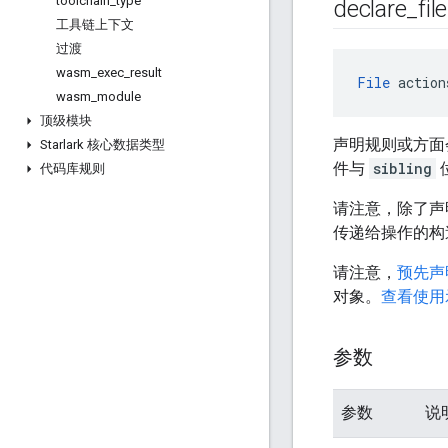
toolchain
_
type
declare
_
file
工具链上下文
过渡
wasm
_
exec
_
result
File
 action
wasm
_
module
顶级模块
声明规则或方面
Starlark 核心数据类型
件与
sibling
代码库规则
请注意，除了声
传递给操作的构
请注意，
预先声
对象。
查看使用
参数
参数
说