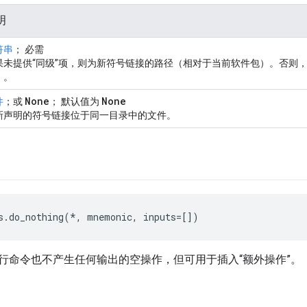
明
符串
； 必需
果未提供“同级”项，则为新符号链接的路径（相对于当前软件包）。否则，
）。
None
None
件
；或
； 默认值为
新声明的符号链接位于同一目录中的文件。
g
s.do_nothing(*, mnemonic, inputs=[])
行命令也不产生任何输出的空操作，但可用于插入“额外操作”。