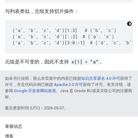
与列表类似，元组支持切片操作：
('a', 'b', 'c', 'd')[1:3]   # ('b', 'c')

('a', 'b', 'c', 'd')[::2]  # ('a', 'c')

('a', 'b', 'c', 'd')[3:0:-1]  # ('d', 'c', 'b')
元组是不可变的，因此不支持
x[1] = "a"
。
如未另行说明，那么本页面中的内容已根据
知识共享署名 4.0 许可
获得了
许可，并且代码示例已根据
Apache 2.0 许可
获得了许可。有关详情，请
参阅
Google 开发者网站政策
。Java 是 Oracle 和/或其关联公司的注册商
标。
最后更新时间 (UTC)：2026-05-07。
掌握动态
博客