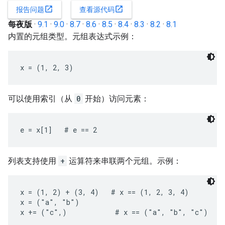
open_in_new
open_in_new
报告问题
查看源代码
每夜版
·
9.1
·
9.0
·
8.7
·
8.6
·
8.5
·
8.4
·
8.3
·
8.2
·
8.1
内置的元组类型。元组表达式示例：
x = (1, 2, 3)
可以使用索引（从
0
开始）访问元素：
e = x[1]   # e == 2
列表支持使用
+
运算符来串联两个元组。示例：
x = (1, 2) + (3, 4)   # x == (1, 2, 3, 4)

x = ("a", "b")

x += ("c",)            # x == ("a", "b", "c")