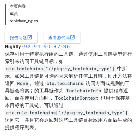
本页内容
成员
toolchain_types
open_in_new
open_in_new
报告问题
查看源代码
Nightly
·
9.2
·
9.1
·
9.0
·
8.7
·
8.6
保存可用于特定执行组的工具链。通过使用工具链类型进行
索引来访问工具链目标，如
ctx.toolchains["//pkg:my_toolchain_type"]
中所
示。如果工具链是可选的且未解析任何工具链，则此方法将
返回
None
。通过
ctx.toolchains
访问方面或规则的工
具链会将索引的工具链作为
ToolchainInfo
提供程序返
回。而在使用方面时，
ToolchainContext
也用于保存基
本目标的工具链。可以通过
ctx.rule.toolchains["//pkg:my_toolchain_type"]
访问它，并且它会返回对这些工具链目标应用方面后生成的
提供程序列表。