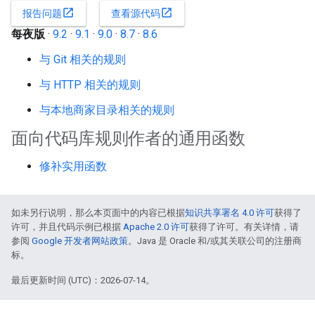
open_in_new
open_in_new
报告问题
查看源代码
每夜版
·
9.2
·
9.1
·
9.0
·
8.7
·
8.6
与 Git 相关的规则
与 HTTP 相关的规则
与本地商家目录相关的规则
面向代码库规则作者的通用函数
修补实用函数
如未另行说明，那么本页面中的内容已根据
知识共享署名 4.0 许可
获得了
许可，并且代码示例已根据
Apache 2.0 许可
获得了许可。有关详情，请
参阅
Google 开发者网站政策
。Java 是 Oracle 和/或其关联公司的注册商
标。
最后更新时间 (UTC)：2026-07-14。