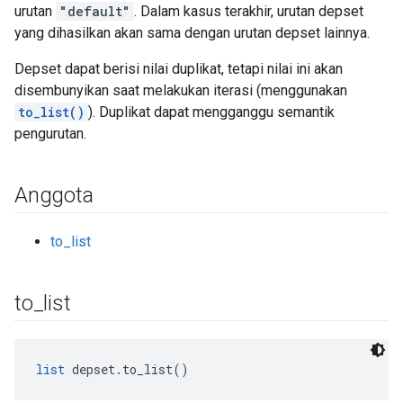
urutan
"default"
. Dalam kasus terakhir, urutan depset
yang dihasilkan akan sama dengan urutan depset lainnya.
Depset dapat berisi nilai duplikat, tetapi nilai ini akan
disembunyikan saat melakukan iterasi (menggunakan
to_list()
). Duplikat dapat mengganggu semantik
pengurutan.
Anggota
to_list
to
_
list
list
 depset.to_list()