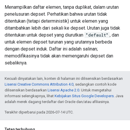
Menampilkan daftar elemen, tanpa duplikat, dalam urutan
penelusuran depset. Perhatikan bahwa urutan tidak
ditentukan (tetapi deterministik) untuk elemen yang
ditambahkan lebih dari sekali ke depset. Urutan juga tidak
ditentukan untuk depset yang diurutkan
"default"
, dan
untuk elemen depset turunan yang urutannya berbeda
dengan depset induk. Daftar ini adalah salinan;
memodifikasinya tidak akan memengaruhi depset dan
sebaliknya.
Kecuali dinyatakan lain, konten di halaman ini dilisensikan berdasarkan
Lisensi Creative Commons Attribution 4.0
, sedangkan contoh kode
dilisensikan berdasarkan
Lisensi Apache 2.0
. Untuk mengetahui
informasi selengkapnya, lihat
Kebijakan Situs Google Developers
. Java
adalah merek dagang terdaftar dari Oracle dan/atau afiliasinya.
Terakhir diperbarui pada 2026-07-14 UTC.
Tetap terhubung