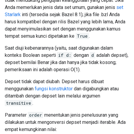
tidak mendukung pengujian keanggotaan yang cepat. Jika
Anda memerlukan jenis data set umum, gunakan jenis
set
Starlark
inti (tersedia sejak Bazel 8.1); jika file .bzl Anda
harus kompatibel dengan rilis Bazel yang lebih lama, Anda
dapat menyimulasikan set dengan menggunakan kamus
tempat semua kunci dipetakan ke
True
.
Saat diuji kebenarannya (yaitu, saat digunakan dalam
konteks Boolean seperti
if d:
dengan
d
adalah depset),
depset bernilai Benar jika dan hanya jika tidak kosong;
pemeriksaan ini adalah operasi O(1).
Depset tidak dapat diubah. Depset harus dibuat
menggunakan
fungsi konstruktor
dan digabungkan atau
ditambah dengan depset lain melalui argumen
transitive
.
Parameter
order
menentukan jenis penelusuran yang
dilakukan untuk mengonversi depset menjadi iterable. Ada
empat kemungkinan nilai: