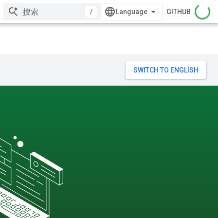
/
GITHUB