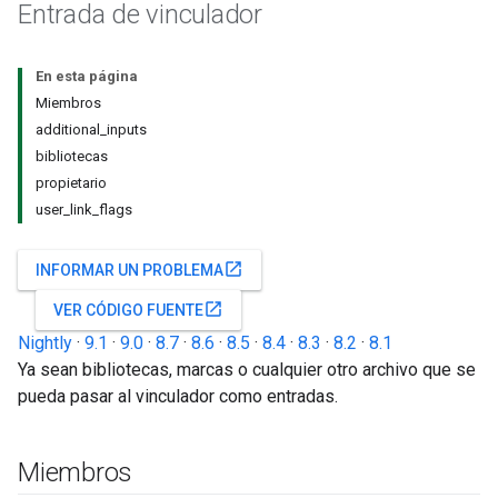
Entrada de vinculador
En esta página
Miembros
additional_inputs
bibliotecas
propietario
user_link_flags
open_in_new
INFORMAR UN PROBLEMA
open_in_new
VER CÓDIGO FUENTE
Nightly
·
9.1
·
9.0
·
8.7
·
8.6
·
8.5
·
8.4
·
8.3
·
8.2
·
8.1
Ya sean bibliotecas, marcas o cualquier otro archivo que se
pueda pasar al vinculador como entradas.
Miembros