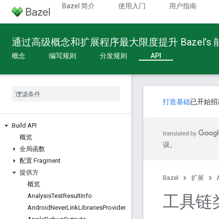
Bazel 简介
使用入门
用户指南
通过高级概念和扩展程序最大限度提升 Bazel’s
概念
编写规则
分发规则
API
打造基础
已开始招
Build API
概览
误。
全局函数
配置 Fragment
提供方
Bazel
扩展
概览
工具链
Analysis
Test
Result
Info
Android
Never
Link
Libraries
Provider