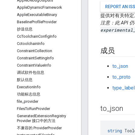
Apple
Debug
Outputs
REPORT AN IS
Apple
Dynamic
Framework
Apple
Executable
Binary
提供对有关特定
Baseline
Profile
Provider
注意：此 AP
抄送信息
experimental
Cc
Toolchain
Config
Info
Cctoolchain
Info
成员
Constraint
Collection
Constraint
Setting
Info
Constraint
Value
Info
to_json
调试软件包信息
to_proto
默认信息
Execution
Info
type_label
功能标志信息
file
_
provider
to
_
json
Files
To
Run
Provider
Generated
Extension
Registry
Provider 接口中的方法
不兼容的 Provider
Provider
string
 Tool