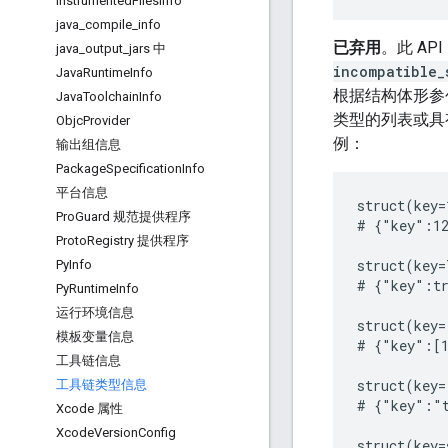
Instrumented
Files
Info
java
_
compile
_
info
已弃用
。此 A
java
_
output
_
jars 中
incompatible_
Java
Runtime
Info
根据结构体形参
Java
Toolchain
Info
类型的列表或具
Objc
Provider
例：
输出组信息
Package
Specification
Info
平台信息
struct(key=
Pro
Guard 规范提供程序
# {"key":12
Proto
Registry 提供程序
struct(key=
Py
Info
# {"key":tr
Py
Runtime
Info
运行环境信息
struct(key=
模板变量信息
# {"key":[1
工具链信息
struct(key=
工具链类型信息
# {"key":"t
Xcode 属性
Xcode
Version
Config
struct(key=