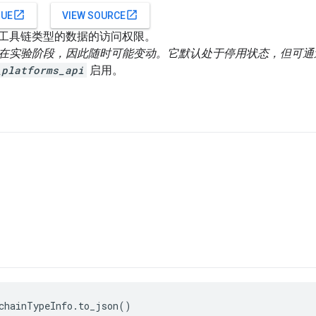
open_in_new
open_in_new
SUE
VIEW SOURCE
工具链类型的数据的访问权限。
I 仍在实验阶段，因此随时可能变动。它默认处于停用状态，但可
_platforms_api
启用。
chainTypeInfo.to_json()