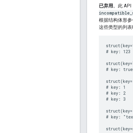
已弃用
。此 A
incompatible_
根据结构体形参
这些类型的列表
struct(key=
# key: 123

struct(key=
# key: true

struct(key=
# key: 1

# key: 2

# key: 3

struct(key=
# key: "tex
struct(key=