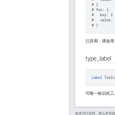
# }

# foo: {

#   key: 2

#   value: 1
已弃用：请改用 pro
type
_
label
Label
 Toolc
可唯一标识此工
如未另行说明，那么本页