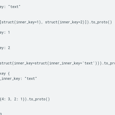
ey: "text"

[struct(inner_key=1), struct(inner_key=2)]).to_proto()

ey: 1

ey: 2

struct(inner_key=struct(inner_inner_key='text'))).to_pro
key {

_inner_key: "text"

{4: 3, 2: 1}).to_proto()


