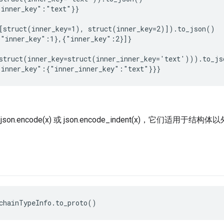
inner_key":"text"}}

[struct(inner_key=1), struct(inner_key=2)]).to_json()

"inner_key":1},{"inner_key":2}]}

struct(inner_key=struct(inner_inner_key='text'))).to_jso
on.encode(x) 或 json.encode_indent(x)，它们适
chainTypeInfo.to_proto()