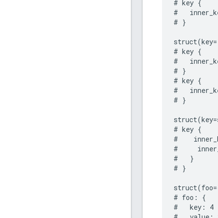
# key {

#   inner_k
# }

struct(key=
# key {

#   inner_k
# }

# key {

#   inner_k
# }

struct(key=
# key {

#    inner_
#     inner
#   }

# }

struct(foo=
# foo: {

#   key: 4

#   value: 3