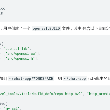
cc

，用户创建了一个
openssl.BUILD
文件，其中 包含以下目标
y
(
=
"openssl-lib"
,
=
[
"src/openssl.cc"
],
=
[
"src/openssl.h"
],
添加到
~/chat-app/WORKSPACE
，则
~/chat-app
代码库中的
zel_tools//tools/build_defs/repo:http.bzl"
,
"http_archi
ive
(
=
"my_ssl"
,