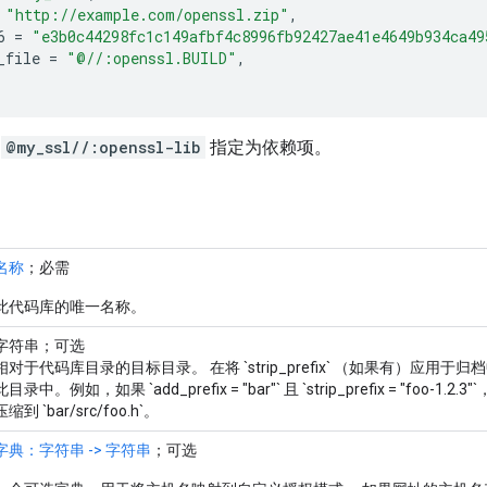
"http://example.com/openssl.zip"
,
6
=
"e3b0c44298fc1c149afbf4c8996fb92427ae41e4649b934ca49
_file
=
"@//:openssl.BUILD"
,
将
@my_ssl//:openssl-lib
指定为依赖项。
名称
；必需
此代码库的唯一名称。
字符串；可选
相对于代码库目录的目标目录。 在将 `strip_prefix` （如果有）应
此目录中。例如，如果 `add_prefix = "bar"` 且 `strip_prefix = "foo-1.2.3"`
压缩到 `bar/src/foo.h`。
字典：字符串 -> 字符串
；可选