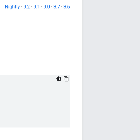
Nightly
·
9.2
·
9.1
·
9.0
·
8.7
·
8.6