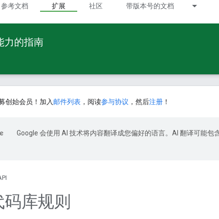
参考文档
扩展
社区
带版本号的文档
 能力的指南
募创始会员！加入
邮件列表
，阅读
参与协议
，然后
注册
！
Google 会使用 AI 技术将内容翻译成您偏好的语言。AI 翻译可能包
API
 代码库规则