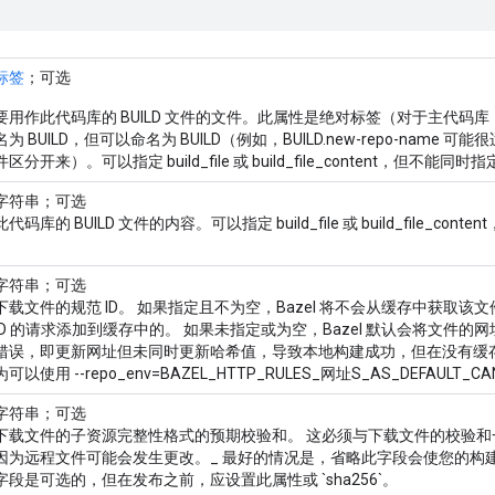
标签
；可选
要用作此代码库的 BUILD 文件的文件。此属性是绝对标签（对于主代码库
名为 BUILD，但可以命名为 BUILD（例如，BUILD.new-repo-name 可
件区分开来）。可以指定 build_file 或 build_file_content，但不能同
字符串；可选
此代码库的 BUILD 文件的内容。可以指定 build_file 或 build_file_c
字符串；可选
下载文件的规范 ID。 如果指定且不为空，Bazel 将不会从缓存中获取
ID 的请求添加到缓存中的。 如果未指定或为空，Bazel 默认会将文件的
错误，即更新网址但未同时更新哈希值，导致本地构建成功，但在没有缓
为可以使用 --repo_env=BAZEL_HTTP_RULES_网址S_AS_DEFAULT_CA
字符串；可选
下载文件的子资源完整性格式的预期校验和。 这必须与下载文件的校验和
因为远程文件可能会发生更改。_ 最好的情况是，省略此字段会使您的构
字段是可选的，但在发布之前，应设置此属性或 `sha256`。