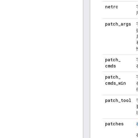
netrc
patch
_
args
patch
_
cmds
patch
_
cmds
_
win
patch
_
tool
patches