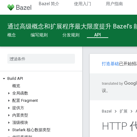
Bazel 简介
使用入门
用户指南
通过高级概念和扩展程序最大限度提升 Bazel’s
概念
编写规则
分发规则
API
打造基础
已开始招
Build API
概览
误。
全局函数
配置 Fragment
提供方
Bazel
扩展
内置类型
HTTP
顶级模块
Starlark 核心数据类型