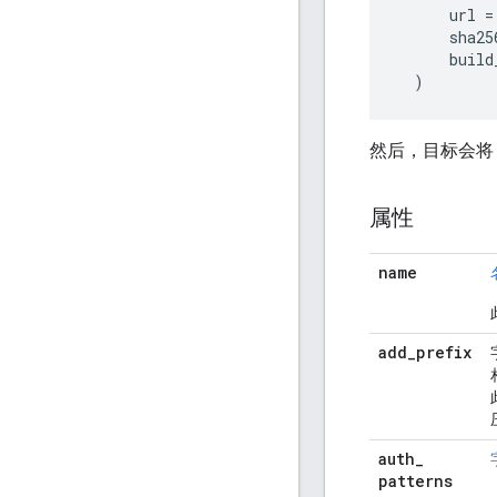
url
=
sha25
build
)
然后，目标会
属性
name
add
_
prefix
auth
_
patterns