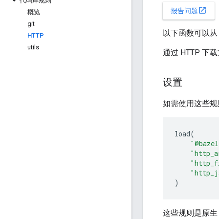
代码库规则
open_in_new
报告问题
概览
git
以下函数可以
HTTP
utils
通过 HTTP 
设置
如需使用这些规
load
(
"@bazel
"http_a
"http_f
"http_j
)
这些规则是原生 