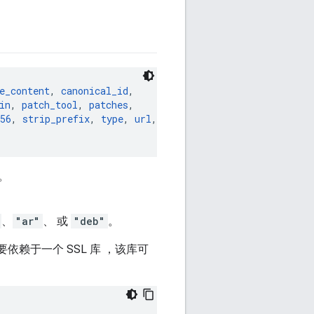
e_content
, 
canonical_id
,

in
, 
patch_tool
, 
patches
,

56
, 
strip_prefix
, 
type
, 
url
, 
urls
,

。
、
"ar"
、 或
"deb"
。
依赖于一个 SSL 库 ，该库可