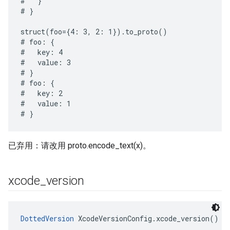
#   }

# }

struct(foo={4: 3, 2: 1}).to_proto()

# foo: {

#   key: 4

#   value: 3

# }

# foo: {

#   key: 2

#   value: 1

已弃用：请改用 proto.encode_text(x)。
xcode
_
version
DottedVersion
 XcodeVersionConfig.xcode_version()