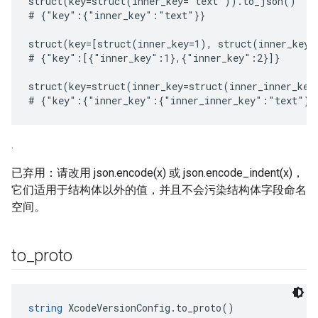
struct(key=struct(inner_key='text')).to_json()

# {"key":{"inner_key":"text"}}

struct(key=[struct(inner_key=1), struct(inner_key=
# {"key":[{"inner_key":1},{"inner_key":2}]}

struct(key=struct(inner_key=struct(inner_inner_key
.
已弃用：请改用 json.encode(x) 或 json.encode_indent(x)，
它们适用于结构体以外的值，并且不会污染结构体字段命名
空间。
to
_
proto
string
 XcodeVersionConfig.to_proto()