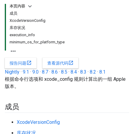
本页内容
成员
XcodeVersionConfig
库存状况
execution_info
minimum_os_for_platform_type
open_in_new
open_in_new
报告问题
查看源代码
Nightly
·
9.1
·
9.0
·
8.7
·
8.6
·
8.5
·
8.4
·
8.3
·
8.2
·
8.1
根据命令行选项和 xcode_config 规则计算出的一组 Apple
版本。
成员
XcodeVersionConfig
库存状况