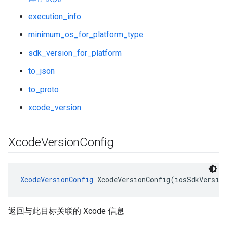
execution_info
minimum_os_for_platform_type
sdk_version_for_platform
to_json
to_proto
xcode_version
Xcode
Version
Config
XcodeVersionConfig
 XcodeVersionConfig(iosSdkVersio
返回与此目标关联的 Xcode 信息