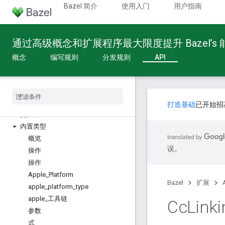
Bazel 简介
使用入门
用户指南
通过高级概念和扩展程序最大限度提升 Bazel’s
概念
编写规则
分发规则
API
Build API
概览
全局函数
配置 Fragment
打造基础
已开始招
提供方
内置类型
概览
误。
操作
操作
Apple
_
Platform
Bazel
扩展
apple
_
platform
_
type
apple
_
工具链
Cc
Linki
参数
式