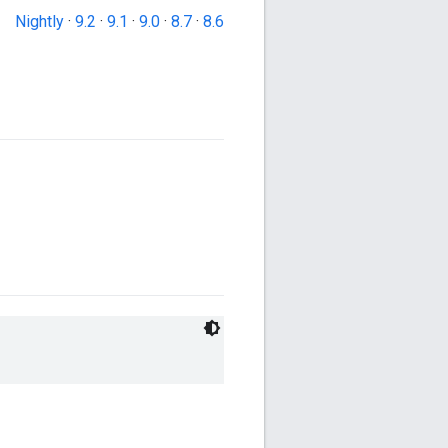
Nightly
·
9.2
·
9.1
·
9.0
·
8.7
·
8.6