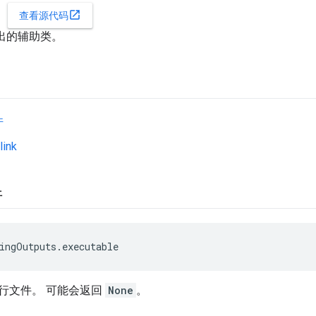
open_in_new
查看源代码
输出的辅助类。
件
link
件
ingOutputs.executable
行文件。 可能会返回
None
。