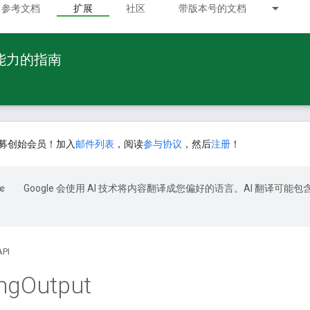
参考文档
扩展
社区
带版本号的文档
 能力的指南
募创始会员！加入
邮件列表
，阅读
参与协议
，然后
注册
！
Google 会使用 AI 技术将内容翻译成您偏好的语言。AI 翻译可能包
API
ng
Output