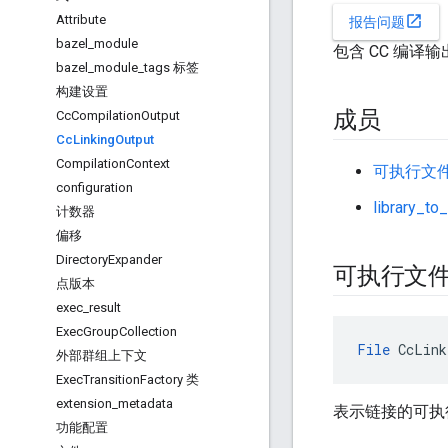
Attribute
open_in_new
报告问题
bazel
_
module
包含 CC 编译
bazel
_
module
_
tags 标签
构建设置
成员
Cc
Compilation
Output
Cc
Linking
Output
Compilation
Context
可执行文
configuration
library_to_
计数器
偏移
Directory
Expander
可执行文
点版本
exec
_
result
Exec
Group
Collection
File
 CcLink
外部群组上下文
Exec
Transition
Factory 类
extension
_
metadata
表示链接的可执
功能配置