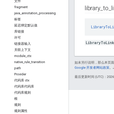
文件
library
_
to
_
l
fragment
java
_
annotation
_
processing
标签
延迟绑定默认值
LibraryToLi
库链接
许可
LibraryToLin
链接器输入
关联上下文
module
_
ctx
native
_
rule
_
transition
如未另行说明，那么本页
Google 开发者网站政策
。
path
Provider
最后更新时间 (UTC)：2026-
代码库 ctx
代码库代码库
代码库规则
掌握动态
根
规则
博客
规则属性