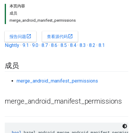
本页内容
成员
merge_android_manifest_permissions
open_in_new
open_in_new
报告问题
查看源代码
Nightly
·
9.1
·
9.0
·
8.7
·
8.6
·
8.5
·
8.4
·
8.3
·
8.2
·
8.1
成员
merge_android_manifest_permissions
merge
_
android
_
manifest
_
permissions
bool
 bazel_android.merge_android_manifest_permissi