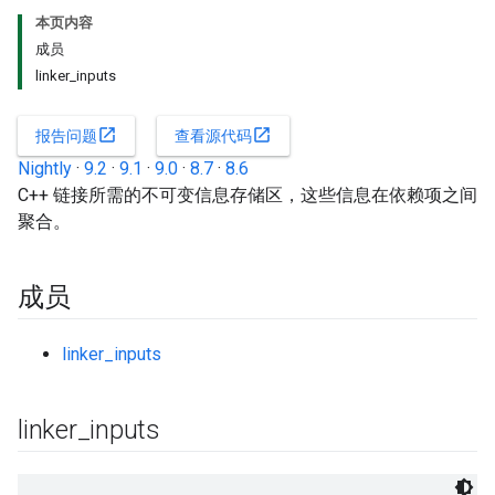
本页内容
成员
linker_inputs
open_in_new
open_in_new
报告问题
查看源代码
Nightly
·
9.2
·
9.1
·
9.0
·
8.7
·
8.6
C++ 链接所需的不可变信息存储区，这些信息在依赖项之间
聚合。
成员
linker_inputs
linker
_
inputs