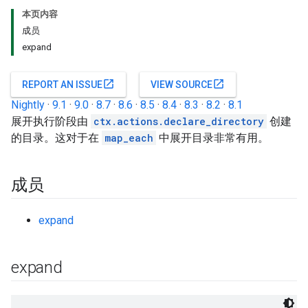
本页内容
成员
expand
open_in_new
open_in_new
REPORT AN ISSUE
VIEW SOURCE
Nightly
·
9.1
·
9.0
·
8.7
·
8.6
·
8.5
·
8.4
·
8.3
·
8.2
·
8.1
展开执行阶段由
ctx.actions.declare_directory
创建
的目录。这对于在
map_each
中展开目录非常有用。
成员
expand
expand