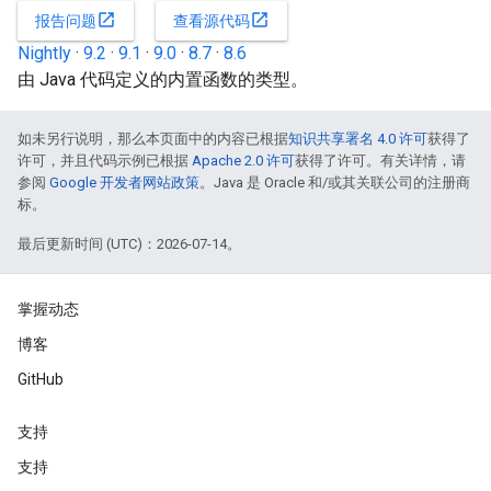
open_in_new
open_in_new
报告问题
查看源代码
Nightly
·
9.2
·
9.1
·
9.0
·
8.7
·
8.6
由 Java 代码定义的内置函数的类型。
如未另行说明，那么本页面中的内容已根据
知识共享署名 4.0 许可
获得了
许可，并且代码示例已根据
Apache 2.0 许可
获得了许可。有关详情，请
参阅
Google 开发者网站政策
。Java 是 Oracle 和/或其关联公司的注册商
标。
最后更新时间 (UTC)：2026-07-14。
掌握动态
博客
GitHub
支持
支持