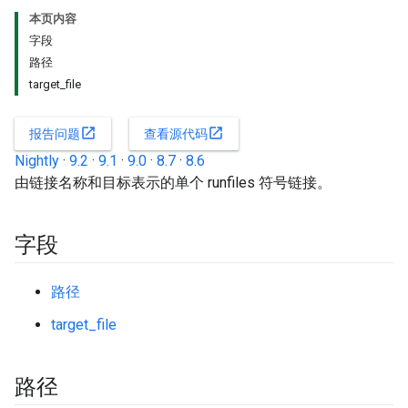
本页内容
字段
路径
target_file
open_in_new
open_in_new
报告问题
查看源代码
Nightly
·
9.2
·
9.1
·
9.0
·
8.7
·
8.6
由链接名称和目标表示的单个 runfiles 符号链接。
字段
路径
target_file
路径