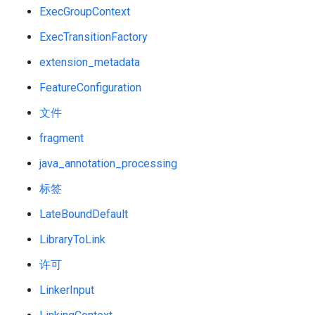
ExecGroupContext
ExecTransitionFactory
extension_metadata
FeatureConfiguration
文件
fragment
java_annotation_processing
标签
LateBoundDefault
LibraryToLink
许可
LinkerInput