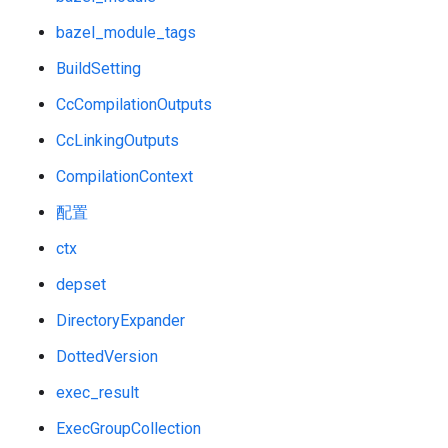
bazel_module_tags
BuildSetting
CcCompilationOutputs
CcLinkingOutputs
CompilationContext
配置
ctx
depset
DirectoryExpander
DottedVersion
exec_result
ExecGroupCollection