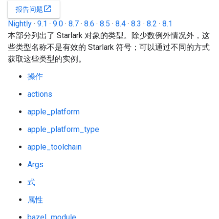
open_in_new
报告问题
Nightly
·
9.1
·
9.0
·
8.7
·
8.6
·
8.5
·
8.4
·
8.3
·
8.2
·
8.1
本部分列出了 Starlark 对象的类型。除少数例外情况外，这
些类型名称不是有效的 Starlark 符号；可以通过不同的方式
获取这些类型的实例。
操作
actions
apple_platform
apple_platform_type
apple_toolchain
Args
式
属性
bazel_module