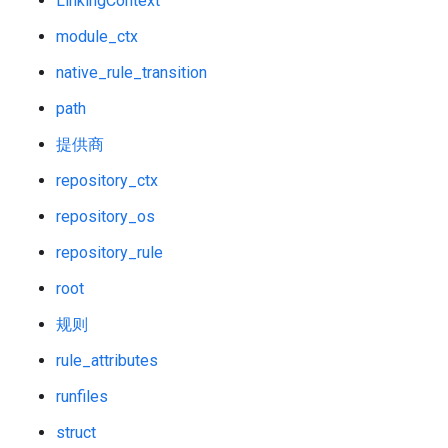
LinkingContext
module_ctx
native_rule_transition
path
提供商
repository_ctx
repository_os
repository_rule
root
规则
rule_attributes
runfiles
struct