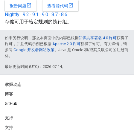
open_in_new
open_in_new
报告问题
查看源代码
Nightly
·
9.2
·
9.1
·
9.0
·
8.7
·
8.6
存储可用于给定规则的执行组。
如未另行说明，那么本页面中的内容已根据
知识共享署名 4.0 许可
获得了
许可，并且代码示例已根据
Apache 2.0 许可
获得了许可。有关详情，请
参阅
Google 开发者网站政策
。Java 是 Oracle 和/或其关联公司的注册商
标。
最后更新时间 (UTC)：2026-07-14。
掌握动态
博客
GitHub
支持
支持