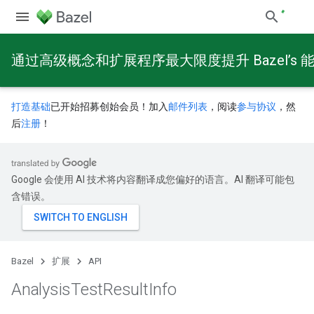
通过高级概念和扩展程序最大限度提升 Bazel’s 
打造基础
已开始招募创始会员！加入
邮件列表
，阅读
参与协议
，然
后
注册
！
Google 会使用 AI 技术将内容翻译成您偏好的语言。AI 翻译可能包
含错误。
Bazel
扩展
API
Analysis
Test
Result
Info