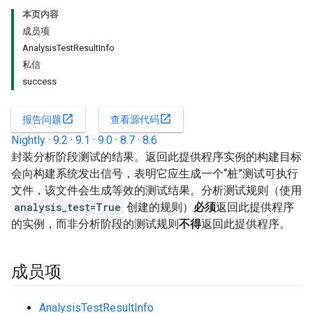
本页内容
成员项
AnalysisTestResultInfo
私信
success
open_in_new
open_in_new
报告问题
查看源代码
Nightly
·
9.2
·
9.1
·
9.0
·
8.7
·
8.6
封装分析阶段测试的结果。返回此提供程序实例的构建目标
会向构建系统发出信号，表明它应生成一个“桩”测试可执行
文件，该文件会生成等效的测试结果。分析测试规则（使用
analysis_test=True
创建的规则）
必须
返回此提供程序
的实例，而非分析阶段的测试规则
不得
返回此提供程序。
成员项
AnalysisTestResultInfo