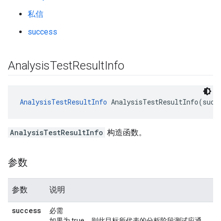
私信
success
Analysis
Test
Result
Info
AnalysisTestResultInfo
 AnalysisTestResultInfo(succ
AnalysisTestResultInfo
构造函数。
参数
参数
说明
success
必需
如果为 true，则此目标所代表的分析阶段测试应通