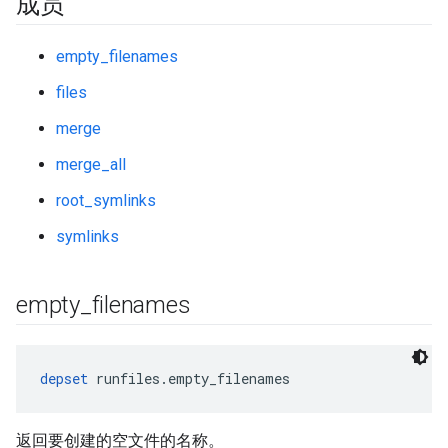
成员
empty_filenames
files
merge
merge_all
root_symlinks
symlinks
empty
_
filenames
depset
 runfiles.empty_filenames
返回要创建的空文件的名称。