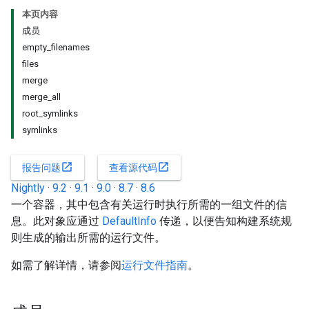
本页内容
成员
empty_filenames
files
merge
merge_all
root_symlinks
symlinks
open_in_new
open_in_new
报告问题
查看源代码
Nightly
·
9.2
·
9.1
·
9.0
·
8.7
·
8.6
一个容器，其中包含有关运行时执行所需的一组文件的信
息。此对象应通过
DefaultInfo
传递，以便告知构建系统规
则生成的输出所需的运行文件。
如需了解详情，请参阅
运行文件指南
。