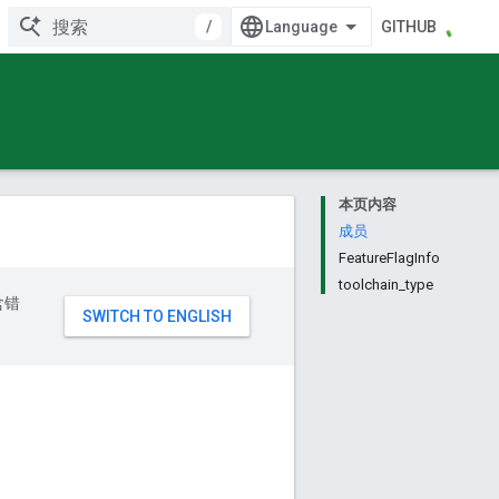
/
GITHUB
本页内容
成员
FeatureFlagInfo
toolchain_type
含错