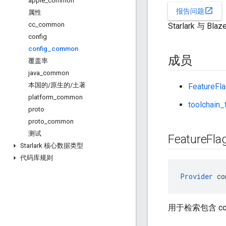
apple
_
common
open_in_new
报告问题
属性
cc
_
common
Starlark 与 
config
config
_
common
成员
覆盖率
java
_
common
本国的
/
原生的
/
土著
FeatureFla
platform
_
common
toolchain_
proto
proto
_
common
测试
Feature
Fla
Starlark 核心数据类型
代码库规则
Provider
 co
用于检索包含 conf