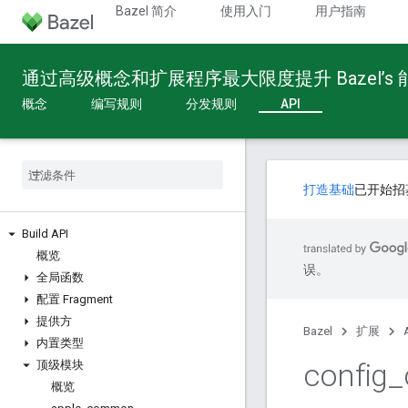
Bazel 简介
使用入门
用户指南
通过高级概念和扩展程序最大限度提升 Bazel’s
概念
编写规则
分发规则
API
打造基础
已开始招
Build API
概览
误。
全局函数
配置 Fragment
提供方
Bazel
扩展
内置类型
config
_
顶级模块
概览