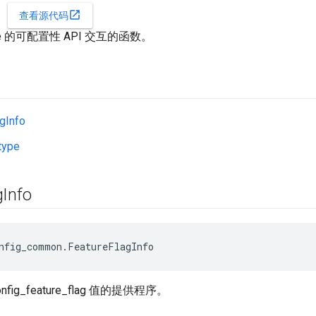
open_in_new
查看源代码
Blaze 的可配置性 API 交互的函数。
gInfo
type
g
Info
nfig_common.FeatureFlagInfo
ig_feature_flag 值的提供程序。