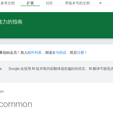
参考文档
扩展
社区
带版本号的文档
 能力的指南
募创始会员！加入
邮件列表
，阅读
参与协议
，然后
注册
！
Google 会使用 AI 技术将内容翻译成您偏好的语言。AI 翻译可能包
API
common