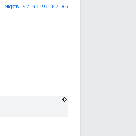
Nightly
·
9.2
·
9.1
·
9.0
·
8.7
·
8.6