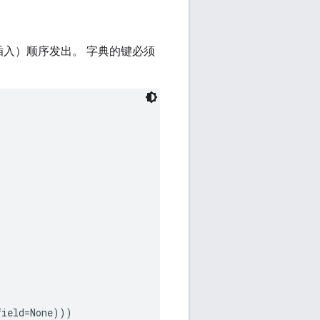
（插入）顺序发出。 字典的键必须
ield=None)))
