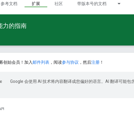
参考文档
扩展
社区
带版本号的文档
 能力的指南
募创始会员！加入
邮件列表
，阅读
参与协议
，然后
注册
！
Google 会使用 AI 技术将内容翻译成您偏好的语言。AI 翻译可能包
API