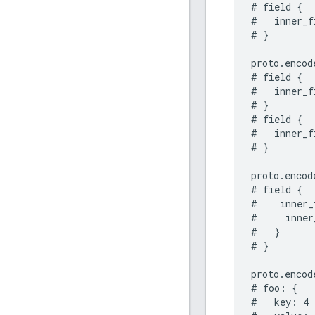
# field {

#   inner_f
# }

proto.encod
# field {

#   inner_f
# }

# field {

#   inner_f
# }

proto.encod
# field {

#    inner_
#     inner
#   }

# }

proto.encod
# foo: {

#   key: 4
