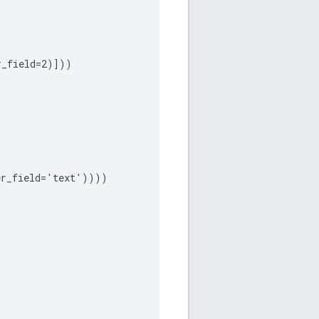
_field=2)]))

r_field='text'))))
