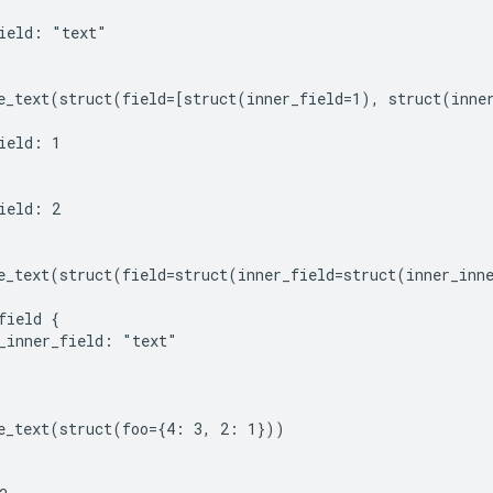
ield: "text"

e_text(struct(field=[struct(inner_field=1), struct(inner
ield: 1

ield: 2

e_text(struct(field=struct(inner_field=struct(inner_inne
field {

_inner_field: "text"

e_text(struct(foo={4: 3, 2: 1}))
