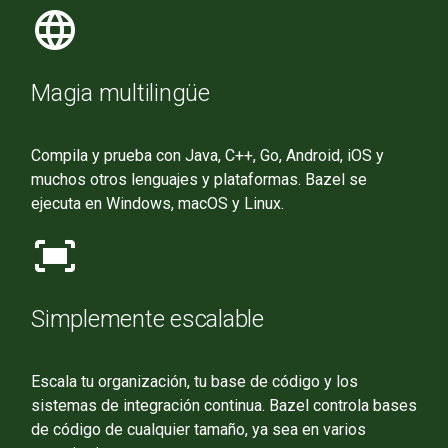
language
Magia multilingüe
Compila y prueba con Java, C++, Go, Android, iOS y
muchos otros lenguajes y plataformas. Bazel se
ejecuta en Windows, macOS y Linux.
fit_screen
Simplemente escalable
Escala tu organización, tu base de código y los
sistemas de integración continua. Bazel controla bases
de código de cualquier tamaño, ya sea en varios