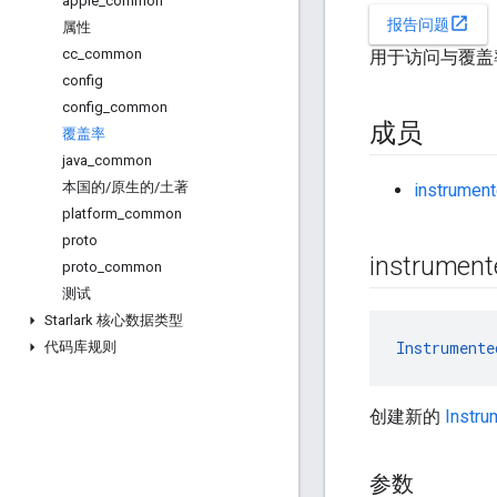
apple
_
common
open_in_new
报告问题
属性
cc
_
common
用于访问与覆盖
config
config
_
common
成员
覆盖率
java
_
common
本国的
/
原生的
/
土著
instrument
platform
_
common
proto
instrument
proto
_
common
测试
Starlark 核心数据类型
Instrumente
代码库规则
创建新的
Instru
参数