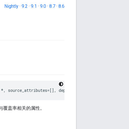
Nightly
·
9.2
·
9.1
·
9.0
·
8.7
·
8.6
 *, source_attributes=[], dependency_attributes=[], exte
的与覆盖率相关的属性。