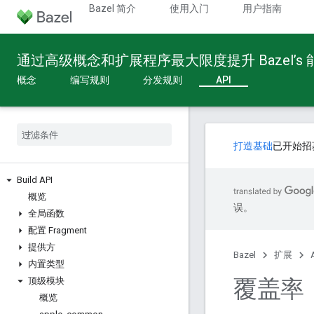
Bazel 简介
使用入门
用户指南
通过高级概念和扩展程序最大限度提升 Bazel’s
概念
编写规则
分发规则
API
打造基础
已开始招
Build API
概览
误。
全局函数
配置 Fragment
提供方
Bazel
扩展
内置类型
覆盖率
顶级模块
概览