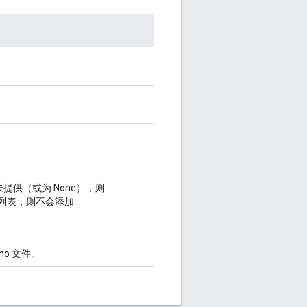
果未提供（或为 None），则
了空列表，则不会添加
no 文件。