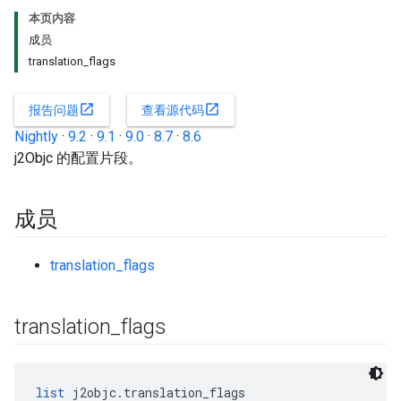
本页内容
成员
translation_flags
open_in_new
open_in_new
报告问题
查看源代码
Nightly
·
9.2
·
9.1
·
9.0
·
8.7
·
8.6
j2Objc 的配置片段。
成员
translation_flags
translation
_
flags
list
 j2objc.translation_flags