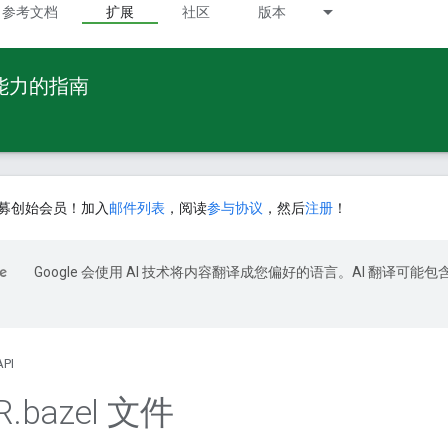
参考文档
扩展
社区
版本
 能力的指南
募创始会员！加入
邮件列表
，阅读
参与协议
，然后
注册
！
Google 会使用 AI 技术将内容翻译成您偏好的语言。AI 翻译可能包
API
R
.
bazel 文件