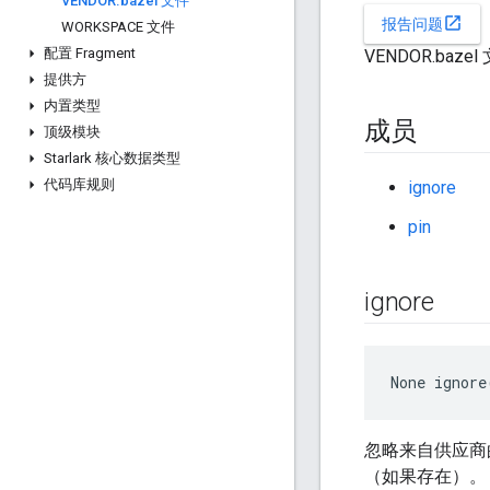
VENDOR
.
bazel 文件
open_in_new
报告问题
WORKSPACE 文件
配置 Fragment
VENDOR.baz
提供方
内置类型
成员
顶级模块
Starlark 核心数据类型
代码库规则
ignore
pin
ignore
None
 ignore
忽略来自供应商
（如果存在）。