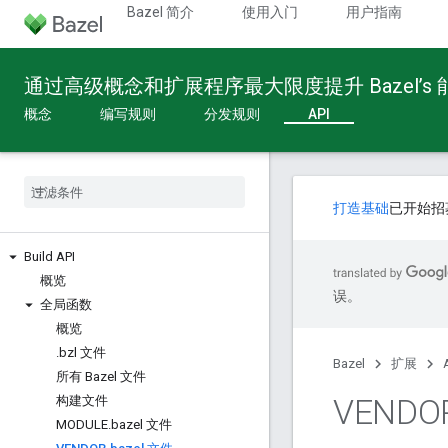
Bazel 简介
使用入门
用户指南
通过高级概念和扩展程序最大限度提升 Bazel’s
概念
编写规则
分发规则
API
打造基础
已开始招
Build API
概览
误。
全局函数
概览
.
bzl 文件
Bazel
扩展
所有 Bazel 文件
VENDO
构建文件
MODULE
.
bazel 文件