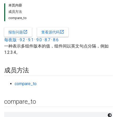
本页内容
成员方法
compare_to
open_in_new
open_in_new
报告问题
查看源代码
每夜版
·
9.2
·
9.1
·
9.0
·
8.7
·
8.6
一种表示多组件版本的值，组件间以英文句点分隔，例如
1.2.3.4。
成员方法
compare_to
compare
_
to