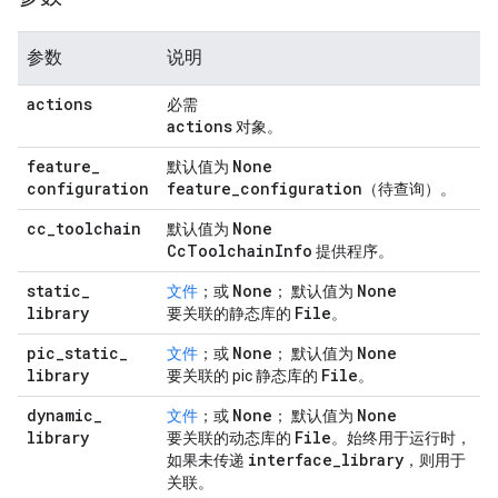
参数
说明
actions
必需
actions
对象。
feature
_
None
默认值为
configuration
feature
_
configuration
（待查询）。
cc
_
toolchain
None
默认值为
Cc
Toolchain
Info
提供程序。
static
_
None
None
文件
；或
； 默认值为
library
File
要关联的静态库的
。
pic
_
static
_
None
None
文件
；或
； 默认值为
library
File
要关联的 pic 静态库的
。
dynamic
_
None
None
文件
；或
； 默认值为
library
File
要关联的动态库的
。始终用于运行时，
interface
_
library
如果未传递
，则用于
关联。