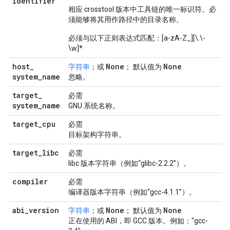
identifier
相应 crosstool 版本中工具链的唯一标识符。必
须能够将其用作路径中的目录名称。
必须与以下正则表达式匹配：[a-zA-Z_][\.\-
\w]*
host
_
None
None
字符串
；或
； 默认值为
system
_
name
忽略。
target
_
必需
system
_
name
GNU 系统名称。
target
_
cpu
必需
目标架构字符串。
target
_
libc
必需
libc 版本字符串（例如“glibc-2.2.2”）。
compiler
必需
编译器版本字符串（例如“gcc-4.1.1”）。
abi
_
version
None
None
字符串
；或
； 默认值为
正在使用的 ABI，即 GCC 版本。例如："gcc-