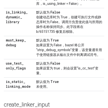
库，is_using_linker = False）。
is
_
linking
_
False
默认值为
dynamic
_
创建动态库时为 True，创建可执行文件或静
library
态库时为 False。调用方负责使此值与所用的
操作名称保持同步。此字段将在
b/65151735 修复后移除。
must
_
keep
_
True
默认值为
debug
如果设置为 False，bazel 将公开
“strip_debug_symbols”变量，该变量通常用
于使用链接器从输出文件中剥离调试符号。
use
_
test
_
False
默认值为
only
_
flags
如果设置为 true，则会设置“is_cc_test”变
量。
is
_
static
_
True
默认值为
linking
_
mode
未使用。
create
_
linker
_
input