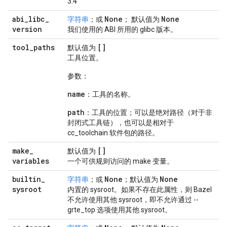
3.4"
abi
_
libc
_
None
None
字符串
；或
； 默认值为
version
我们使用的 ABI 所用的 glibc 版本。
tool
_
paths
[]
默认值为
工具位置。
参数：
name
：工具的名称。
path
：工具的位置；可以是绝对路径（对于非
封闭式工具链），也可以是相对于
cc_toolchain 软件包的路径。
make
_
[]
默认值为
variables
一个可供规则访问的 make 变量。
builtin
_
None
None
字符串
；或
；默认值为
sysroot
内置的 sysroot。如果不存在此属性，则 Bazel
不允许使用其他 sysroot，即不允许通过 --
grte_top 选项使用其他 sysroot。