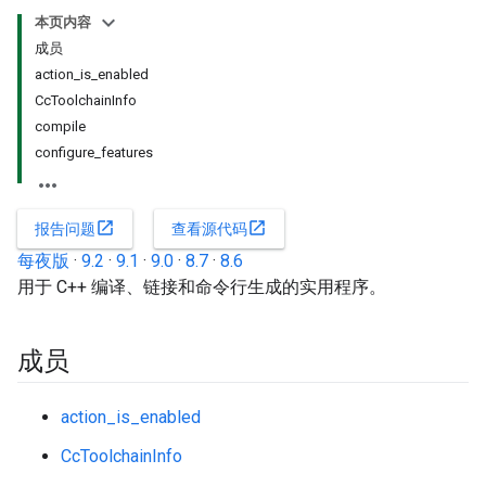
本页内容
成员
action_is_enabled
CcToolchainInfo
compile
configure_features
open_in_new
open_in_new
报告问题
查看源代码
每夜版
·
9.2
·
9.1
·
9.0
·
8.7
·
8.6
用于 C++ 编译、链接和命令行生成的实用程序。
成员
action_is_enabled
CcToolchainInfo