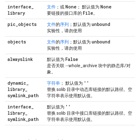
interface
_
None
None
文件
；或
； 默认值为
library
File
要链接的接口库的
。
pic
_
objects
unbound
文件
的
序列
；默认值为
实验性，请勿使用
objects
unbound
文件
的
序列
；默认值为
实验性，请勿使用
alwayslink
False
默认值为
是否关联 --whole_archive 块中的静态库/对
象。
dynamic
_
''
字符串
； 默认值为
library
_
替换 solib 目录中动态库链接的默认路径。空
symlink
_
path
字符串表示使用默认值。
interface
_
''
默认值为
library
_
替换 solib 目录中接口库链接的默认路径。空
symlink
_
path
字符串表示使用默认值。