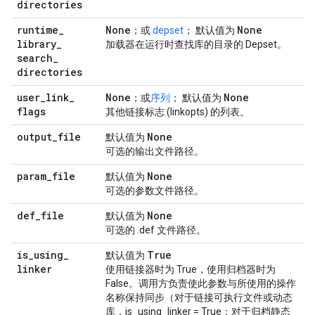
directories
runtime
_
None
None
；或
depset
； 默认值为
library
_
加载器在运行时查找库的目录的 Depset。
search
_
directories
user
_
link
_
None
None
；或
序列
； 默认值为
flags
其他链接标志 (linkopts) 的列表。
output
_
file
None
默认值为
可选的输出文件路径。
param
_
file
None
默认值为
可选的参数文件路径。
def
_
file
None
默认值为
可选的 .def 文件路径。
is
_
using
_
True
默认值为
linker
使用链接器时为 True，使用归档器时为
False。调用方负责使此参数与所使用的操作
名称保持同步（对于链接可执行文件或动态
库，is_using_linker = True；对于归档静态