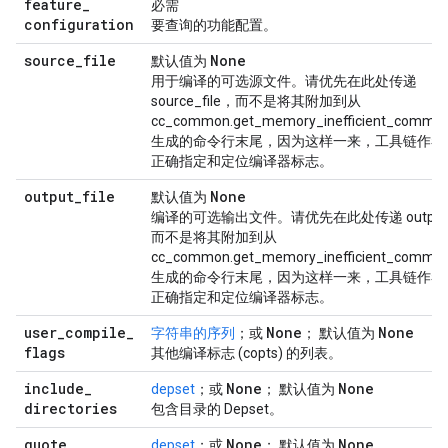
feature
_
必需
configuration
要查询的功能配置。
source
_
file
None
默认值为
用于编译的可选源文件。请优先在此处传递
source_file，而不是将其附加到从
cc_common.get_memory_inefficient_comman
生成的命令行末尾，因为这样一来，工具链作者
正确指定和定位编译器标志。
output
_
file
None
默认值为
编译的可选输出文件。请优先在此处传递 output_f
而不是将其附加到从
cc_common.get_memory_inefficient_comman
生成的命令行末尾，因为这样一来，工具链作者
正确指定和定位编译器标志。
user
_
compile
_
None
None
字符串的
序列
；或
； 默认值为
flags
其他编译标志 (copts) 的列表。
include
_
None
None
depset
；或
； 默认值为
directories
包含目录的 Depset。
quote
_
None
None
depset
；或
； 默认值为