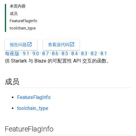
本页内容
成员
FeatureFlagInfo
toolchain_type
open_in_new
open_in_new
报告问题
查看源代码
每夜版
·
9.1
·
9.0
·
8.7
·
8.6
·
8.5
·
8.4
·
8.3
·
8.2
·
8.1
供 Starlark 与 Blaze 的可配置性 API 交互的函数。
成员
FeatureFlagInfo
toolchain_type
Feature
Flag
Info