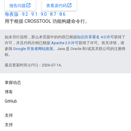
open_in_new
open_in_new
报告问题
查看源代码
每夜版
·
9.2
·
9.1
·
9.0
·
8.7
·
8.6
用于根据 CROSSTOOL 功能构建命令行。
如未另行说明，那么本页面中的内容已根据
知识共享署名 4.0 许可
获得了
许可，并且代码示例已根据
Apache 2.0 许可
获得了许可。有关详情，请
参阅
Google 开发者网站政策
。Java 是 Oracle 和/或其关联公司的注册商
标。
最后更新时间 (UTC)：2026-07-14。
掌握动态
博客
GitHub
支持
支持