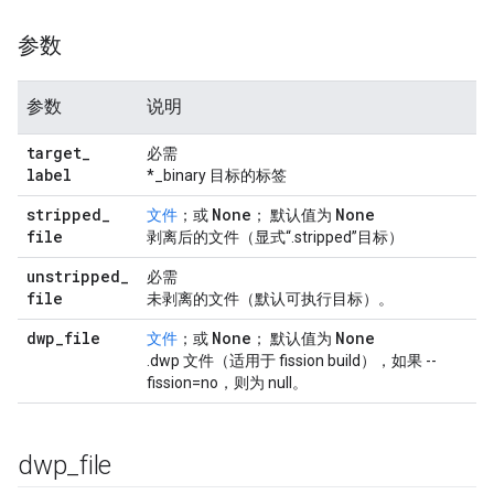
参数
参数
说明
target
_
必需
label
*_binary 目标的标签
stripped
_
None
None
文件
；或
； 默认值为
file
剥离后的文件（显式“.stripped”目标）
unstripped
_
必需
file
未剥离的文件（默认可执行目标）。
dwp
_
file
None
None
文件
；或
； 默认值为
.dwp 文件（适用于 fission build），如果 --
fission=no，则为 null。
dwp
_
file