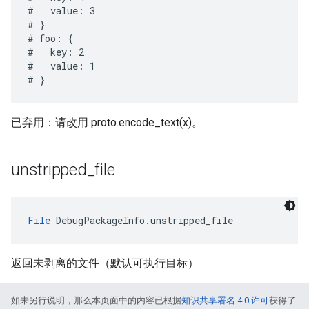
#   value: 3

# }

# foo: {

#   key: 2

#   value: 1

已弃用：请改用 proto.encode_text(x)。
unstripped
_
file
File
 DebugPackageInfo.unstripped_file
返回未剥离的文件（默认可执行目标）
如未另行说明，那么本页面中的内容已根据
知识共享署名 4.0 许可
获得了