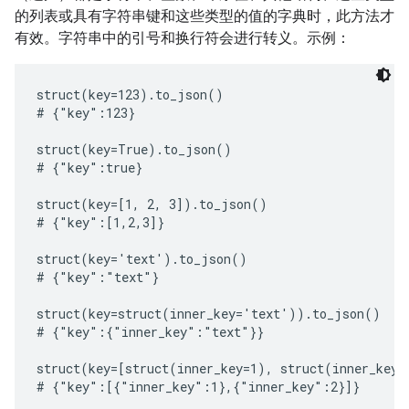
的列表或具有字符串键和这些类型的值的字典时，此方法才
有效。字符串中的引号和换行符会进行转义。示例：
struct(key=123).to_json()

# {"key":123}

struct(key=True).to_json()

# {"key":true}

struct(key=[1, 2, 3]).to_json()

# {"key":[1,2,3]}

struct(key='text').to_json()

# {"key":"text"}

struct(key=struct(inner_key='text')).to_json()

# {"key":{"inner_key":"text"}}

struct(key=[struct(inner_key=1), struct(inner_key=
# {"key":[{"inner_key":1},{"inner_key":2}]}
