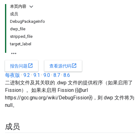
本页内容
成员
DebugPackageInfo
dwp_file
stripped_file
target_label
open_in_new
open_in_new
报告问题
查看源代码
每夜版
·
9.2
·
9.1
·
9.0
·
8.7
·
8.6
二进制文件及其关联的 .dwp 文件的提供程序（如果启用了
Fission）。如果未启用 Fission ({@url
https://gcc.gnu.org/wiki/DebugFission})，则 dwp 文件将为
null。
成员