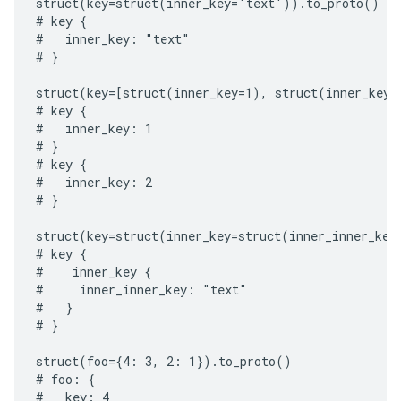
struct(key=struct(inner_key='text')).to_proto()

# key {

#   inner_key: "text"

# }

struct(key=[struct(inner_key=1), struct(inner_key=2
# key {

#   inner_key: 1

# }

# key {

#   inner_key: 2

# }

struct(key=struct(inner_key=struct(inner_inner_key
# key {

#    inner_key {

#     inner_inner_key: "text"

#   }

# }

struct(foo={4: 3, 2: 1}).to_proto()

# foo: {

#   key: 4
