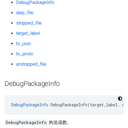
DebugPackageInfo
dwp_file
stripped_file
target_label
to_json
to_proto
unstripped_file
Debug
Package
Info
DebugPackageInfo
 DebugPackageInfo(target_label, st
DebugPackageInfo
构造函数。