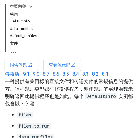
本页内容
成员
DefaultInfo
data_runfiles
default_runfiles
文件
open_in_new
open_in_new
报告问题
查看源代码
每夜版
·
9.1
·
9.0
·
8.7
·
8.6
·
8.5
·
8.4
·
8.3
·
8.2
·
8.1
一种提供有关目标的直接文件和传递文件的常规信息的提供
方。每种规则类型都有此提供程序，即使规则的实现函数未
明确返回此提供程序也是如此。每个
DefaultInfo
实例都
包含以下字段：
files
files_to_run
data_runfiles