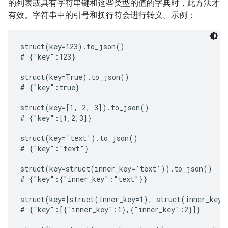
的列表或具有字符串键和这些类型的值的字典时，此方法才
有效。字符串中的引号和换行符会进行转义。示例：
struct(key=123).to_json()

# {"key":123}

struct(key=True).to_json()

# {"key":true}

struct(key=[1, 2, 3]).to_json()

# {"key":[1,2,3]}

struct(key='text').to_json()

# {"key":"text"}

struct(key=struct(inner_key='text')).to_json()

# {"key":{"inner_key":"text"}}

struct(key=[struct(inner_key=1), struct(inner_key=
# {"key":[{"inner_key":1},{"inner_key":2}]}
