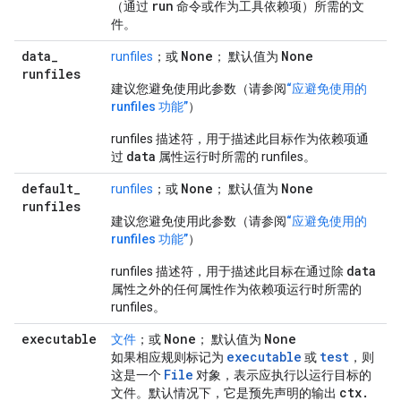
run
（通过
命令或作为工具依赖项）所需的文
件。
data
_
None
None
runfiles
；或
； 默认值为
runfiles
建议您避免使用此参数（请参阅
“应避免使用的
runfiles 功能”
）
runfiles 描述符，用于描述此目标作为依赖项通
data
过
属性运行时所需的 runfiles。
default
_
None
None
runfiles
；或
； 默认值为
runfiles
建议您避免使用此参数（请参阅
“应避免使用的
runfiles 功能”
）
data
runfiles 描述符，用于描述此目标在通过除
属性之外的任何属性作为依赖项运行时所需的
runfiles。
executable
None
None
文件
；或
； 默认值为
executable
test
如果相应规则标记为
或
，则
File
这是一个
对象，表示应执行以运行目标的
ctx
.
文件。默认情况下，它是预先声明的输出