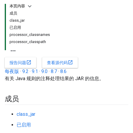
本页内容
成员
class_jar
已启用
processor_classnames
processor_classpath
open_in_new
open_in_new
报告问题
查看源代码
每夜版
·
9.2
·
9.1
·
9.0
·
8.7
·
8.6
有关 Java 规则的注释处理结果的 JAR 的信息。
成员
class_jar
已启用