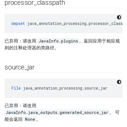
processor
_
classpath
depset
 java_annotation_processing.processor_classp
已弃用：请改用
JavaInfo.plugins
。返回应用于相应规
则的注释处理器的类路径。
source
_
jar
File
 java_annotation_processing.source_jar
已弃用：请改用
JavaInfo.java_outputs.generated_source_jar
。 可
能会返回
None
。