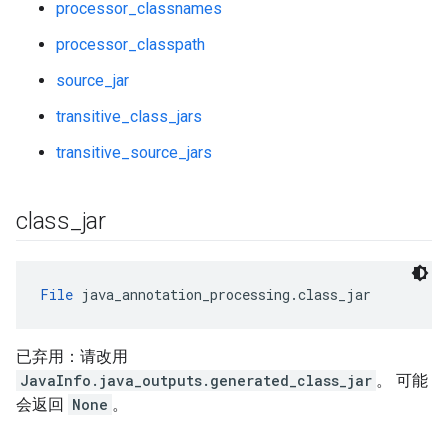
processor_classnames
processor_classpath
source_jar
transitive_class_jars
transitive_source_jars
class
_
jar
File
 java_annotation_processing.class_jar
已弃用：请改用
JavaInfo.java_outputs.generated_class_jar
。 可能
会返回
None
。