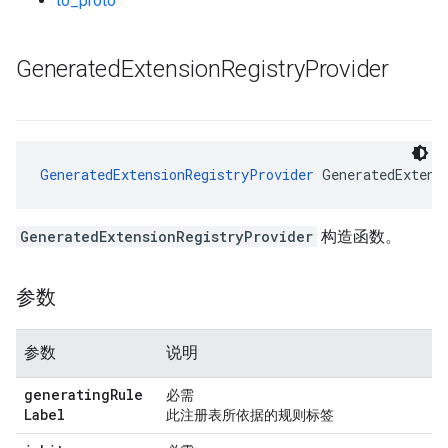
to_proto
Generated
Extension
Registry
Provider
GeneratedExtensionRegistryProvider
 GeneratedExtens
GeneratedExtensionRegistryProvider
构造函数。
参数
参数
说明
generating
Rule
必需
Label
此注册表所依据的规则标签