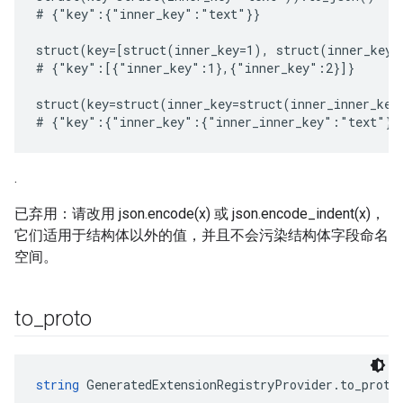
# {"key":{"inner_key":"text"}}

struct(key=[struct(inner_key=1), struct(inner_key=
# {"key":[{"inner_key":1},{"inner_key":2}]}

struct(key=struct(inner_key=struct(inner_inner_key
.
已弃用：请改用 json.encode(x) 或 json.encode_indent(x)，
它们适用于结构体以外的值，并且不会污染结构体字段命名
空间。
to
_
proto
string
 GeneratedExtensionRegistryProvider.to_proto