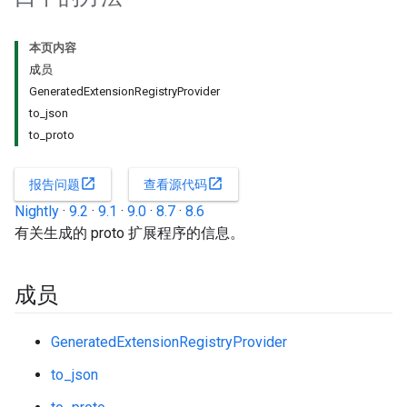
本页内容
成员
GeneratedExtensionRegistryProvider
to_json
to_proto
open_in_new
open_in_new
报告问题
查看源代码
Nightly
·
9.2
·
9.1
·
9.0
·
8.7
·
8.6
有关生成的 proto 扩展程序的信息。
成员
GeneratedExtensionRegistryProvider
to_json