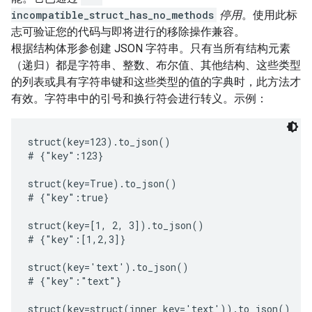
incompatible_struct_has_no_methods
停用
。使用此标
志可验证您的代码与即将进行的移除操作兼容。
根据结构体形参创建 JSON 字符串。只有当所有结构元素
（递归）都是字符串、整数、布尔值、其他结构、这些类型
的列表或具有字符串键和这些类型的值的字典时，此方法才
有效。字符串中的引号和换行符会进行转义。示例：
struct(key=123).to_json()

# {"key":123}

struct(key=True).to_json()

# {"key":true}

struct(key=[1, 2, 3]).to_json()

# {"key":[1,2,3]}

struct(key='text').to_json()

# {"key":"text"}

struct(key=struct(inner_key='text')).to_json()
